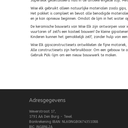
Superleuk gedetailleerd huis in de antieke engelse stijl. M
Wise elk gebruikt alleen natuurlijke materialen zoals gips
Het pakket is compleet en bevat alle benodigde materiale
en je kan opnieuw beginnen. Omdat de lijm in het water o
De keramische bouwsets van Wise Elk zijn ontworpen voor i
vuurtoren of zelfs een kasteel bouwen! De kleine gipsstenen 
Kinderen kunnen het gemakkelijk zelf, zonder hulp van een
Wise Elk gipsconstructiesets ontwikkelen de fijne motoriek,
Alle constructiesets zijn herbruikbaar. Om een gebouw te
Gebruik PVA-lijm om een nieuw bouwwerk te maken.
Adresgegevens
Weverstraat 17,
1791 AA Den Burg - Texel
Bankrekening IBAN: NL60INGB0674351088
BIC: INGBNL2A