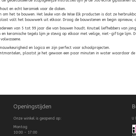
et de gedetailleerde stapsgewijze instructies lijm je de 500 echte gipsstenen 
, hout en echt keramiek voor de daken.
n om het te bouwen. Het leuke van de Wise Elk producten is dat ze herbruik
plost valt het bouwwerk uit elkaar. Droog de bouwstenen en begin opnieuw, 
edereen van 5 tot 99 jaar die van bouwen houdt. Knutsel liefhebbers van jong
en keramische tegels lijm je stevig op elkaar met veilige, niet-giftige lijm. D
 volwassene.
 nauwkeurigheid en logica en zijn perfect voor schoolprojecten.
 ontmantelen, plaatst je het gewoon een paar minuten in water waardoor de 
Openingstijden
B
Onze winkel is geopend op:
U 
Montag
10:00 - 17:00