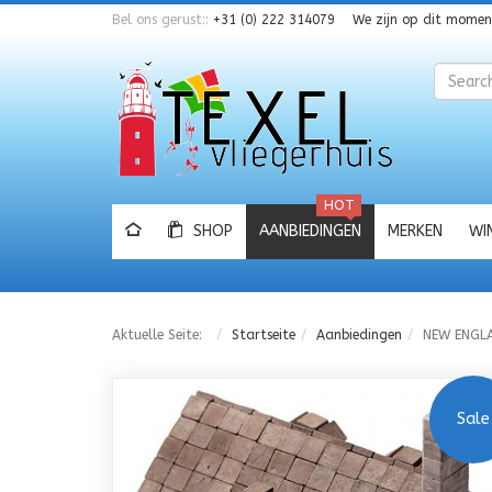
Bel ons gerust::
+31 (0) 222 314079
We zijn op dit mome
Zoeken
HOT
SHOP
AANBIEDINGEN
MERKEN
WI
Aktuelle Seite:
Startseite
Aanbiedingen
NEW ENGL
Sale