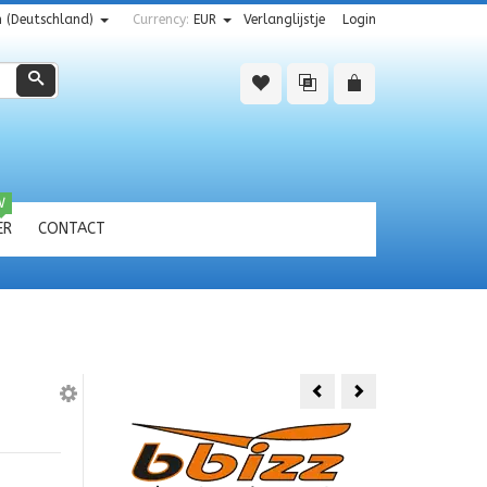
 (Deutschland)
Currency:
EUR
Verlanglijstje
Login
Zoeken
W
ER
CONTACT