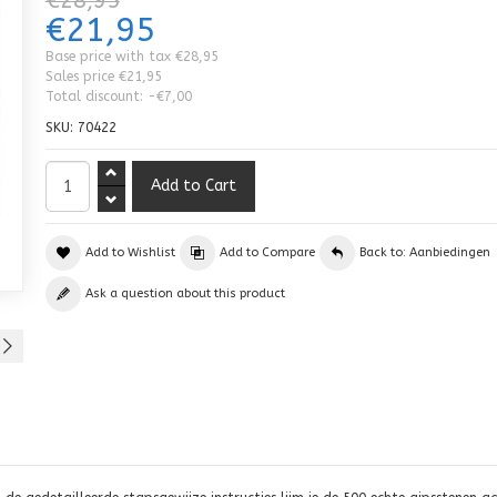
€28,95
€21,95
Base price with tax
€28,95
Sales price
€21,95
Total discount:
-€7,00
SKU:
70422
Add to Wishlist
Add to Compare
Back to: Aanbiedingen
Ask a question about this product