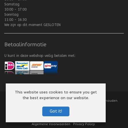
Samstag
10:00 - 17:00
Sonntag
11:00 - 16:30
We zijn op dit moment
GESLOTEN
Betaalinformatie
U kunt in deze webshop veilig betalen met:
This website uses cookies to ensure you get
the best experience on our website.
Copyright
©
2008-2026 Texel Vliegerhuis. Alle rechten voorbehouden.
Website by
Scorpion Computers & Software
Got it!
Algemene Voorwaarden
Privacy Policy