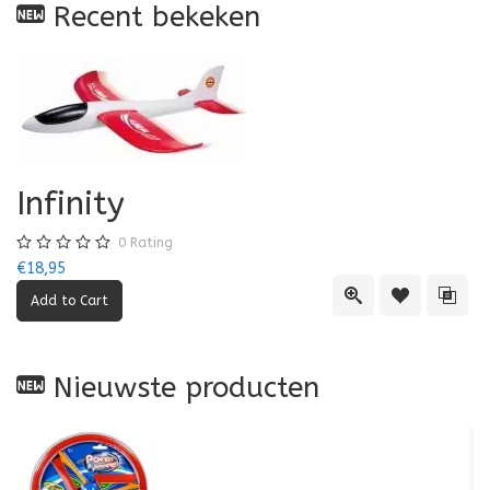
Recent bekeken
Infinity
0
Rating
€18,95
Quick View
Add to Wishl
Add 
Nieuwste producten