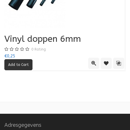
Vinyl doppen 6mm
0
Rating
€0,25
€0
Quick View
Add to Wishl
Add 
Adresgegevens