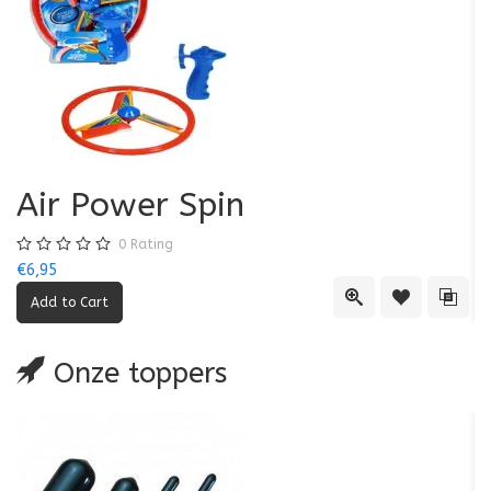
Air Power Spin
0
Rating
€6,95
€5
Quick View
Add to Wishl
Add 
Onze toppers