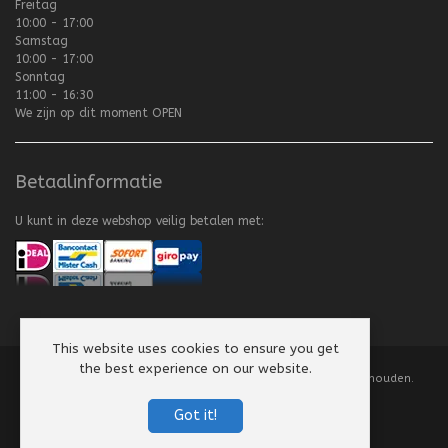
Freitag
10:00 - 17:00
Samstag
10:00 - 17:00
Sonntag
11:00 - 16:30
We zijn op dit moment
OPEN
Betaalinformatie
U kunt in deze webshop veilig betalen met:
This website uses cookies to ensure you get
the best experience on our website.
Copyright
©
2008-2026 Texel Vliegerhuis. Alle rechten voorbehouden.
Website by
Scorpion Computers & Software
Got it!