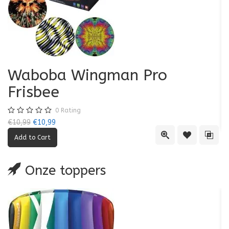
Waboba Wingman Pro
Frisbee
€6
0
Rating
€10,99
€10,99
Quick View
Add to Wishl
Add 
Onze toppers