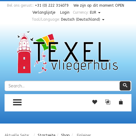
Bel ons gerust::
+31 (0) 222 314079
We zijn op dit moment
OPEN
Verlanglijstje
Login
Currency:
EUR
Taal/Language:
Deutsch (Deutschland)
Zoeken
Zoe
TOGGLE MENU
Aktuelle Seite:
Startseite
Shop
Einleiner