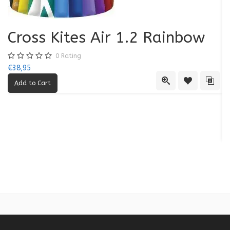
Cross Kites Air 1.2 Rainbow
0
Rating
€38,95
Quick View
Add to Wishl
Add 
T
€4