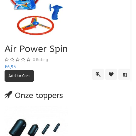
Air Power Spin
0
Rating
€6,95
€5
Quick View
Add to Wishl
Add 
Onze toppers