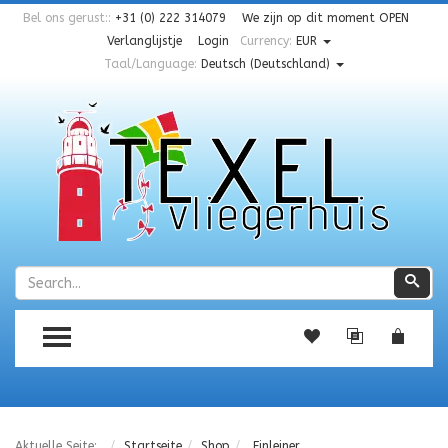
Bel ons gerust::
+31 (0) 222 314079
We zijn op dit moment
OPEN
Verlanglijstje
Login
Currency:
EUR
Taal/Language:
Deutsch (Deutschland)
Zoeken
Zoe
TOGGLE MENU
Aktuelle Seite:
Startseite
Shop
Einleiner