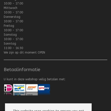
10:00 - 17:00
Mittwoch
10:00 - 17:00
Donnerstag
10:00 - 17:00
Freitag
10:00 - 17:00
Samstag
10:00 - 17:00
Sonntag
11:00 - 16:30
We zijn op dit moment
OPEN
Betaalinformatie
U kunt in deze webshop veilig betalen met:
This website uses cookies to ensure you get