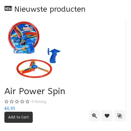
Nieuwste producten
Air Power Spin
0
Rating
€6,95
€5
Quick View
Add to Wishl
Add 