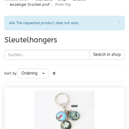
einzeiliger Drachen prof
Prism Flip
Sch
×
Hinweis
404 The requested product does not exist.
Sleutelhangers
Search in shop
Ordering
Sort by