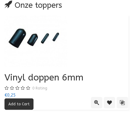
Onze toppers
Vinyl doppen 6mm
0
Rating
€0,25
€0
Quick View
Add to Wishl
Add 