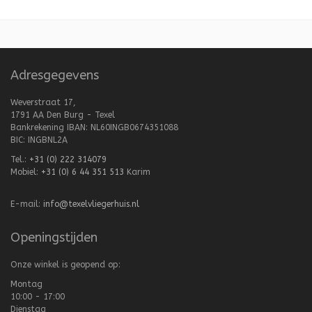
Adresgegevens
Weverstraat 17,
1791 AA Den Burg - Texel
Bankrekening IBAN: NL60INGB0674351088
BIC: INGBNL2A
Tel.:
+31 (0) 222 314079
Mobiel:
+31 (0) 6 44 351 513
Karim
E-mail:
info@texelvliegerhuis.nl
Openingstijden
Onze winkel is geopend op:
Montag
10:00 - 17:00
Dienstag