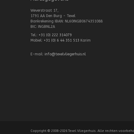
Weverstraat 17,
1791 AA Den Burg - Texel
Bankrekening IBAN: NL60INGB0674351088
BIC: INGBNL2A
Tel.:
+31 (0) 222 314079
Mobiel:
+31 (0) 6 44 351 513
Karim
E-mail:
info@texelvliegerhuis.nl
Copyright
©
2008-2026 Texel Vliegerhuis. Alle rechten voorbeh