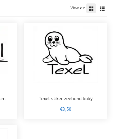
View as:
0cm
Texel stiker zeehond baby
€3,50