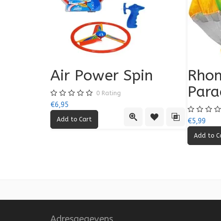
Air Power Spin
Rhom
Para
0
Rating
€6,95
Quick View
Add to Wishlist
Add to Compa
€5,99
Adresgegevens