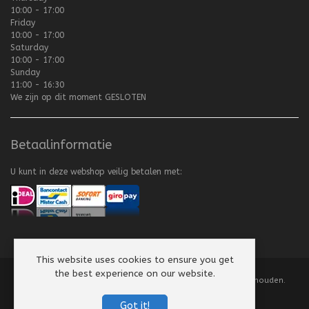
10:00 - 17:00
Friday
10:00 - 17:00
Saturday
10:00 - 17:00
Sunday
11:00 - 16:30
We zijn op dit moment
GESLOTEN
Betaalinformatie
U kunt in deze webshop veilig betalen met:
This website uses cookies to ensure you get
the best experience on our website.
Copyright
©
2008-2026 Texel Vliegerhuis. Alle rechten voorbehouden.
Website by
Scorpion Computers & Software
Got it!