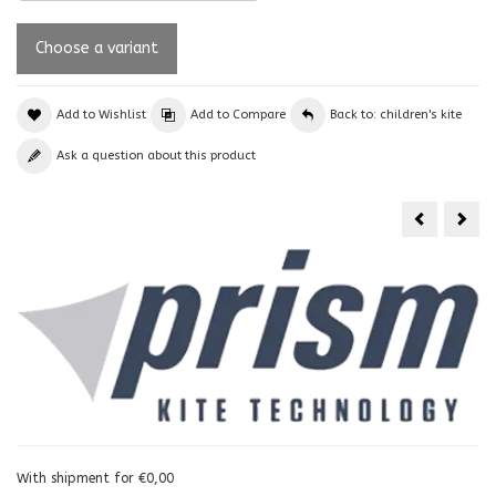
Add to Wishlist
Add to Compare
Back to: children's kite
Ask a question about this product
Mini
Dia
Neo
With shipment for €0,00