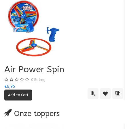
Air Power Spin
0
Rating
€6,95
€5
Quick View
Add to Wishl
Add 
Onze toppers