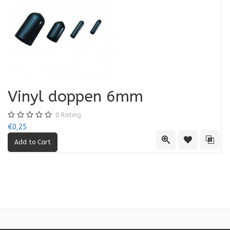
Vinyl doppen 6mm
0
Rating
€0,25
€0
Quick View
Add to Wishl
Add 