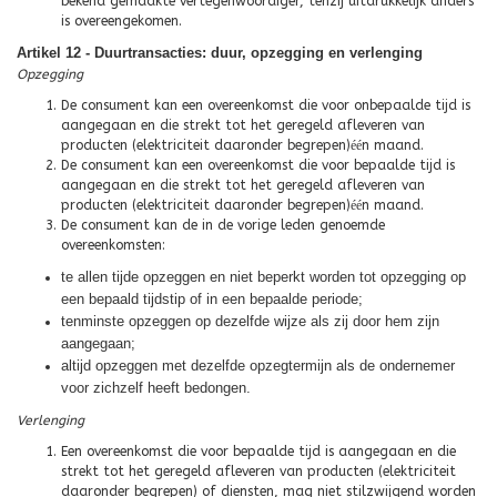
bekend gemaakte vertegenwoordiger, tenzij uitdrukkelijk anders
is overeengekomen.
Artikel 12 - Duurtransacties: duur, opzegging en verlenging
Opzegging
De consument kan een overeenkomst die voor onbepaalde tijd is
aangegaan en die strekt tot het geregeld afleveren van
producten (elektriciteit daaronder begrepen)
éé
n maand.
De consument kan een overeenkomst die voor bepaalde tijd is
aangegaan en die strekt tot het geregeld afleveren van
producten (elektriciteit daaronder begrepen)
éé
n maand.
De consument kan de in de vorige leden genoemde
overeenkomsten:
te allen tijde opzeggen en niet beperkt worden tot opzegging op
een bepaald tijdstip of in een bepaalde periode;
tenminste opzeggen op dezelfde wijze als zij door hem zijn
aangegaan;
altijd opzeggen met dezelfde opzegtermijn als de ondernemer
voor zichzelf heeft bedongen.
Verlenging
Een overeenkomst die voor bepaalde tijd is aangegaan en die
strekt tot het geregeld afleveren van producten (elektriciteit
daaronder begrepen) of diensten, mag niet stilzwijgend worden