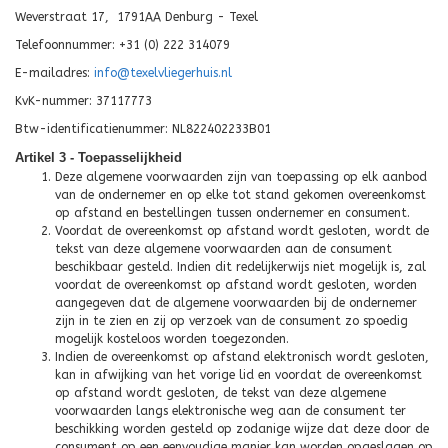
Weverstraat 17, 1791AA Denburg - Texel
Telefoonnummer: +31 (0) 222 314079
E-mailadres:
info@texelvliegerhuis.nl
KvK-nummer: 37117773
Btw-identificatienummer: NL822402233B01
Artikel 3 - Toepasselijkheid
Deze algemene voorwaarden zijn van toepassing op elk aanbod
van de ondernemer en op elke tot stand gekomen overeenkomst
op afstand en bestellingen tussen ondernemer en consument.
Voordat de overeenkomst op afstand wordt gesloten, wordt de
tekst van deze algemene voorwaarden aan de consument
beschikbaar gesteld. Indien dit redelijkerwijs niet mogelijk is, zal
voordat de overeenkomst op afstand wordt gesloten, worden
aangegeven dat de algemene voorwaarden bij de ondernemer
zijn in te zien en zij op verzoek van de consument zo spoedig
mogelijk kosteloos worden toegezonden.
Indien de overeenkomst op afstand elektronisch wordt gesloten,
kan in afwijking van het vorige lid en voordat de overeenkomst
op afstand wordt gesloten, de tekst van deze algemene
voorwaarden langs elektronische weg aan de consument ter
beschikking worden gesteld op zodanige wijze dat deze door de
consument op een eenvoudige manier kan worden opgeslagen op