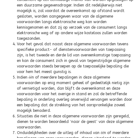
een duurzame gegevensdrager. Indien dit redelijkerwijs niet
mogelijk is, zal voordat de overeenkomst op afstand wordt
gesloten, worden aangegeven waar van de algemene
voorwaarden langs elektronische weg kan worden
kennisgenomen en dat zij op verzoek van de consument langs
elektronische weg of op andere wijze kosteloos zullen worden
toegezonden.
Voor het geval dat naast deze algemene voorwaarden tevens
specifieke product- of dienstenvoorwaarden van toepassing
zijn, is het tweede en derde lid van overeenkomstige toepassing
en kan de consument zich in geval van tegenstrijdige algemene
voorwaarden steeds beroepen op de toepasselijke bepaling die
voor hem het meest gunstig is.
Indien
éé
n of meerdere bepalingen in deze algemene
voorwaarden op enig moment geheel of gedeeltelijk nietig zijn
of vernietigd worden, dan blijft de overeenkomst en deze
voorwaarden voor het overige in stand en zal de betreffende
bepaling in onderling overleg onverwijld vervangen worden door
een bepaling dat de strekking van het oorspronkelijke zoveel
mogelijk benaderd.
Situaties die niet in deze algemene voorwaarden zijn geregeld,
dienen te worden beoordeeld
‘
naar de geest
’
van deze algemene
voorwaarden.
Onduidelijkheden over de uitleg of inhoud van
éé
n of meerdere