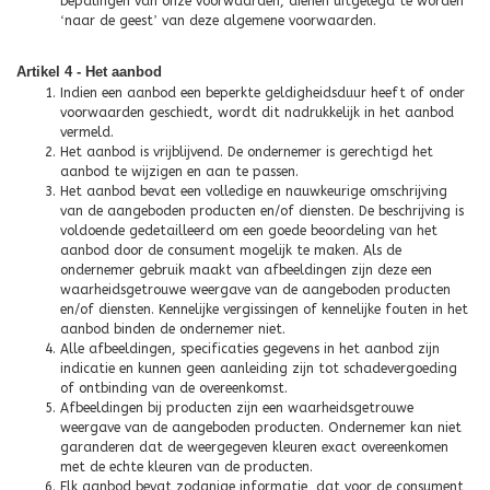
bepalingen van onze voorwaarden, dienen uitgelegd te worden
‘
naar de geest
’
van deze algemene voorwaarden.
Artikel 4 - Het aanbod
Indien een aanbod een beperkte geldigheidsduur heeft of onder
voorwaarden geschiedt, wordt dit nadrukkelijk in het aanbod
vermeld.
Het aanbod is vrijblijvend. De ondernemer is gerechtigd het
aanbod te wijzigen en aan te passen.
Het aanbod bevat een volledige en nauwkeurige omschrijving
van de aangeboden producten en/of diensten. De beschrijving is
voldoende gedetailleerd om een goede beoordeling van het
aanbod door de consument mogelijk te maken. Als de
ondernemer gebruik maakt van afbeeldingen zijn deze een
waarheidsgetrouwe weergave van de aangeboden producten
en/of diensten. Kennelijke vergissingen of kennelijke fouten in het
aanbod binden de ondernemer niet.
Alle afbeeldingen, specificaties gegevens in het aanbod zijn
indicatie en kunnen geen aanleiding zijn tot schadevergoeding
of ontbinding van de overeenkomst.
Afbeeldingen bij producten zijn een waarheidsgetrouwe
weergave van de aangeboden producten. Ondernemer kan niet
garanderen dat de weergegeven kleuren exact overeenkomen
met de echte kleuren van de producten.
Elk aanbod bevat zodanige informatie, dat voor de consument