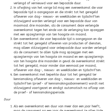
verlengd of vernieuwd voor een bepaalde duur.
In afwijking van het vorige lid mag een overeenkomst die voor
bepaalde tijd is aangegaan en die strekt tot het geregeld
afleveren van dag- nieuws- en weekbladen en tijdschriften
stilzwijgend worden verlengd voor een bepaalde duur van
maximaal drie maanden, als de consument deze verlengde
overeenkomst tegen het einde van de verlenging kan opzeggen
met een opzegtermijn van ten hoogste
éé
n maand.
Een overeenkomst die voor bepaalde tijd is aangegaan en die
strekt tot het geregeld afleveren van producten of diensten,
mag alleen stilzwijgend voor onbepaalde duur worden verlengd
als de consument te allen tijde mag opzeggen met een
opzegtermijn van ten hoogste
éé
n maand en een opzegtermijn
van ten hoogste drie maanden in geval de overeenkomst strekt
tot het geregeld, maar minder dan eenmaal per maand,
afleveren van dag-, nieuws- en weekbladen en tijdschriften.
Een overeenkomst met beperkte duur tot het geregeld ter
kennismaking afleveren van dag-, nieuws- en weekbladen en
tijdschriften (proef- of kennismakingsabonnement) wordt niet
stilzwijgend voortgezet en eindigt automatisch na afloop van
de proef- of kennismakingsperiode.
Duur
Als een overeenkomst een duur van meer dan een jaar heeft,
mag de consument na een jaar de overeenkomst te allen tijde