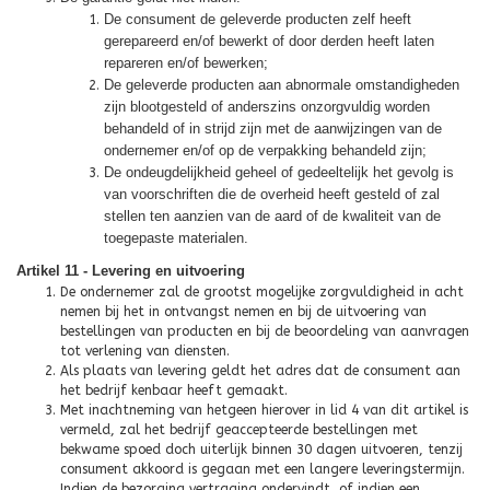
De consument de geleverde producten zelf heeft
gerepareerd en/of bewerkt of door derden heeft laten
repareren en/of bewerken;
De geleverde producten aan abnormale omstandigheden
zijn blootgesteld of anderszins onzorgvuldig worden
behandeld of in strijd zijn met de aanwijzingen van de
ondernemer en/of op de verpakking behandeld zijn;
De ondeugdelijkheid geheel of gedeeltelijk het gevolg is
van voorschriften die de overheid heeft gesteld of zal
stellen ten aanzien van de aard of de kwaliteit van de
toegepaste materialen.
Artikel 11 - Levering en uitvoering
De ondernemer zal de grootst mogelijke zorgvuldigheid in acht
nemen bij het in ontvangst nemen en bij de uitvoering van
bestellingen van producten en bij de beoordeling van aanvragen
tot verlening van diensten.
Als plaats van levering geldt het adres dat de consument aan
het bedrijf kenbaar heeft gemaakt.
Met inachtneming van hetgeen hierover in lid 4 van dit artikel is
vermeld, zal het bedrijf geaccepteerde bestellingen met
bekwame spoed doch uiterlijk binnen 30 dagen uitvoeren, tenzij
consument akkoord is gegaan met een langere leveringstermijn.
Indien de bezorging vertraging ondervindt, of indien een