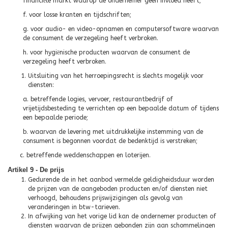
financi
ë
le markt waarop de ondernemer geen invloed heeft;
f. voor losse kranten en tijdschriften;
g. voor audio- en video-opnamen en computersoftware waarvan
de consument de verzegeling heeft verbroken.
h. voor hygi
ë
nische producten waarvan de consument de
verzegeling heeft verbroken.
Uitsluiting van het herroepingsrecht is slechts mogelijk voor
diensten:
a. betreffende logies, vervoer, restaurantbedrijf of
vrijetijdsbesteding te verrichten op een bepaalde datum of tijdens
een bepaalde periode;
b. waarvan de levering met uitdrukkelijke instemming van de
consument is begonnen voordat de bedenktijd is verstreken;
c. betreffende weddenschappen en loterijen.
Artikel 9 - De prijs
Gedurende de in het aanbod vermelde geldigheidsduur worden
de prijzen van de aangeboden producten en/of diensten niet
verhoogd, behoudens prijswijzigingen als gevolg van
veranderingen in btw-tarieven.
In afwijking van het vorige lid kan de ondernemer producten of
diensten waarvan de prijzen gebonden zijn aan schommelingen