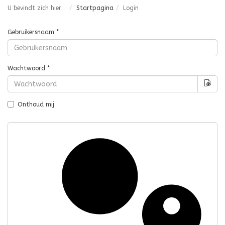
U bevindt zich hier:
Startpagina
Login
Gebruikersnaam
*
Wachtwoord
*
Too
Onthoud mij