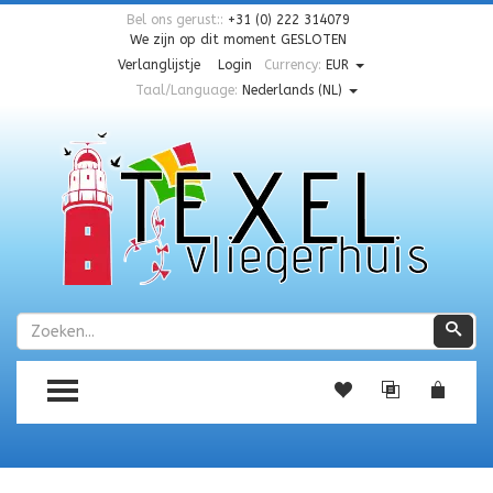
Bel ons gerust::
+31 (0) 222 314079
We zijn op dit moment
GESLOTEN
Verlanglijstje
Login
Currency:
EUR
Taal/Language:
Nederlands (NL)
Zoeken
Zoe
TOGGLE MENU