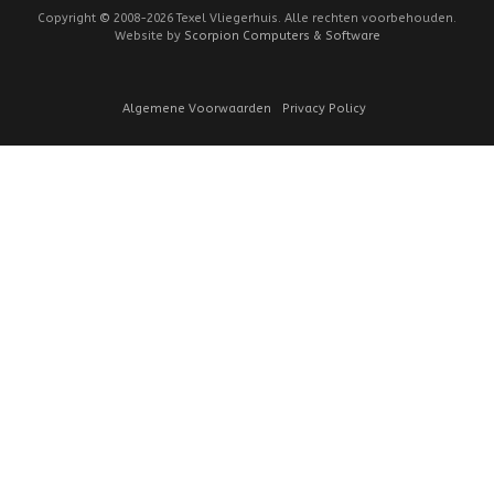
Copyright
©
2008-2026 Texel Vliegerhuis. Alle rechten voorbehouden.
Website by
Scorpion Computers & Software
Algemene Voorwaarden
Privacy Policy