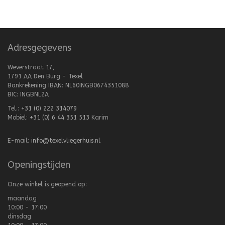
Adresgegevens
Weverstraat 17,
1791 AA Den Burg - Texel
Bankrekening IBAN: NL60INGB0674351088
BIC: INGBNL2A
Tel.:
+31 (0) 222 314079
Mobiel:
+31 (0) 6 44 351 513
Karim
E-mail:
info@texelvliegerhuis.nl
Openingstijden
Onze winkel is geopend op:
maandag
10:00 - 17:00
dinsdag