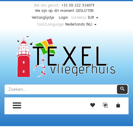
Bel ons gerust::
+31 (0) 222 314079
We zijn op dit moment
GESLOTEN
Verlanglijstje
Login
Currency:
EUR
Taal/Language:
Nederlands (NL)
Zoeken
Zoe
TOGGLE MENU