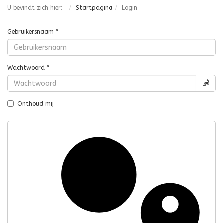
U bevindt zich hier:
Startpagina
Login
Gebruikersnaam
*
Wachtwoord
*
Too
Onthoud mij