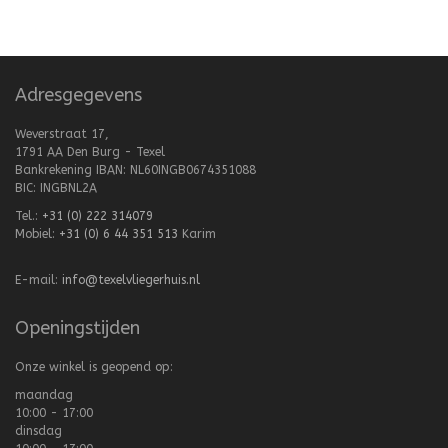
Adresgegevens
Weverstraat 17,
1791 AA Den Burg - Texel
Bankrekening IBAN: NL60INGB0674351088
BIC: INGBNL2A
Tel.:
+31 (0) 222 314079
Mobiel:
+31 (0) 6 44 351 513
Karim
E-mail:
info@texelvliegerhuis.nl
Openingstijden
Onze winkel is geopend op:
maandag
10:00 - 17:00
dinsdag