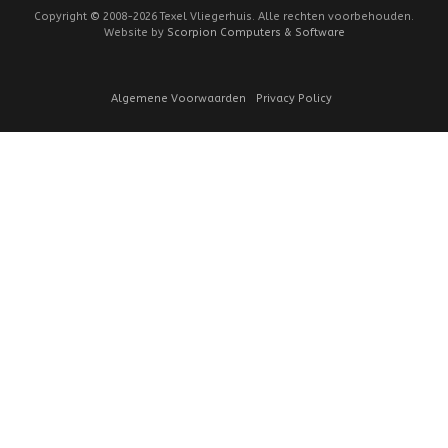
Copyright
©
2008-2026 Texel Vliegerhuis. Alle rechten voorbehouden.
Website by
Scorpion Computers & Software
Algemene Voorwaarden
Privacy Policy