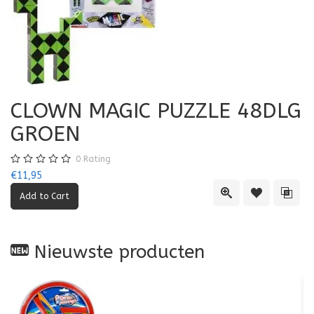
CLOWN MAGIC PUZZLE 48DLG
GROEN
0
Rating
€11,95
Quick View
Add to Wishl
Add 
Nieuwste producten