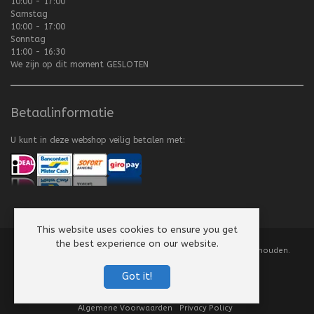
10:00 - 17:00
Samstag
10:00 - 17:00
Sonntag
11:00 - 16:30
We zijn op dit moment
GESLOTEN
Betaalinformatie
U kunt in deze webshop veilig betalen met:
This website uses cookies to ensure you get
the best experience on our website.
Copyright
©
2008-2026 Texel Vliegerhuis. Alle rechten voorbehouden.
Website by
Scorpion Computers & Software
Got it!
Algemene Voorwaarden
Privacy Policy