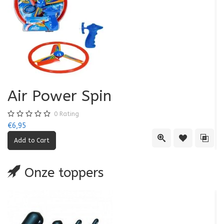
Air Power Spin
0
Rating
€6,95
€5
Quick View
Add to Wishl
Add 
Onze toppers