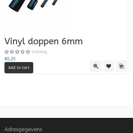
Vinyl doppen 6mm
0
Rating
€0,25
€0
Quick View
Add to Wishl
Add 
Adresgegevens