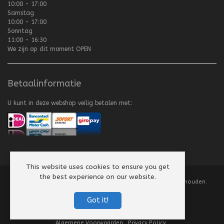
10:00 - 17:00
Samstag
10:00 - 17:00
Sonntag
11:00 - 16:30
We zijn op dit moment
OPEN
Betaalinformatie
U kunt in deze webshop veilig betalen met:
This website uses cookies to ensure you get
the best experience on our website.
Copyright
©
2008-2026 Texel Vliegerhuis. Alle rechten voorbehouden.
Website by
Scorpion Computers & Software
Got it!
Algemene Voorwaarden
Privacy Policy