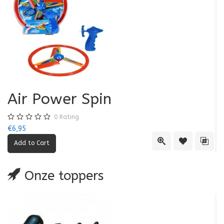
Air Power Spin
0
Rating
€6,95
€5
Quick View
Add to Wishl
Add 
Onze toppers