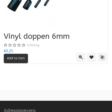
Vinyl doppen 6mm
0
Rating
€0,25
€0
Quick View
Add to Wishl
Add 
Adresgegevens