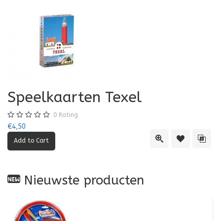
Speelkaarten Texel
0
Rating
€4,50
Quick View
Add to Wishl
Add 
Nieuwste producten