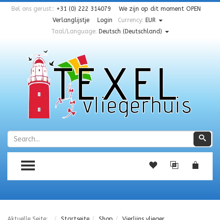
Bel ons gerust::
+31 (0) 222 314079
We zijn op dit moment
OPEN
Verlanglijstje
Login
Currency:
EUR
Taal/Language:
Deutsch (Deutschland)
Zoeken
Zoe
TOGGLE MENU
Aktuelle Seite:
Startseite
Shop
Vierlijns vlieger