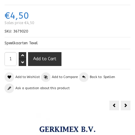
€4,50
Sales price
€4,50
SKU:
3679020
Speelkaarten Texel
Add to Wishlist
Add to Compare
Back to: Spellen
Ask a question about this product