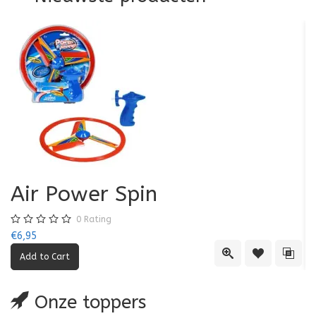
Air Power Spin
0
Rating
€6,95
€5
Quick View
Add to Wishl
Add 
Onze toppers