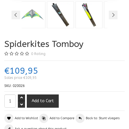
Spiderkites Tomboy
0
Rating
€109,95
Sales price
€109,95
SKU:
020026
Add to Wishlist
Add to Compare
Back to: Stunt vliegers
Ask a question about this product