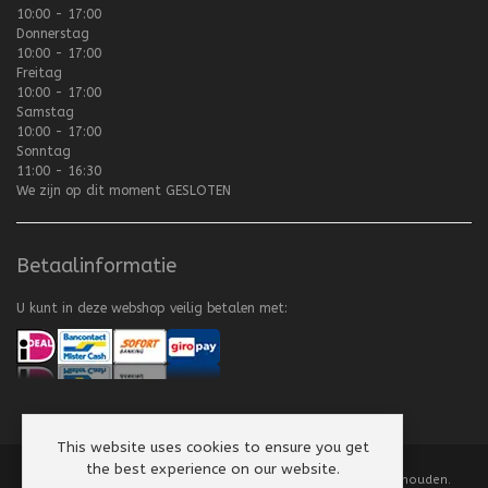
10:00 - 17:00
Donnerstag
10:00 - 17:00
Freitag
10:00 - 17:00
Samstag
10:00 - 17:00
Sonntag
11:00 - 16:30
We zijn op dit moment
GESLOTEN
Betaalinformatie
U kunt in deze webshop veilig betalen met:
This website uses cookies to ensure you get
the best experience on our website.
Copyright
©
2008-2026 Texel Vliegerhuis. Alle rechten voorbehouden.