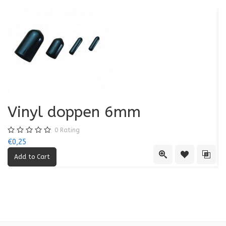
Vinyl doppen 6mm
0
Rating
€0,25
€0
Quick View
Add to Wishl
Add 