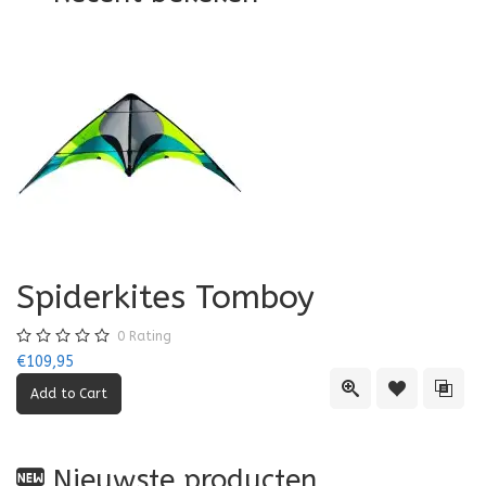
Spiderkites Tomboy
0
Rating
€109,95
Quick View
Add to Wishl
Add 
Nieuwste producten