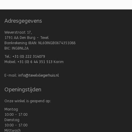
Adresgegevens
Weverstraat 17,
1791 AA Den Burg - Texel
Bankrekening IBAN: NL60INGB0674351088
BIC: INGBNL2A
Tel.:
+31 (0) 222 314079
Mobiel:
+31 (0) 6 44 351 513
Karim
E-mail:
info@texelvliegerhuis.nl
Openingstijden
Onze winkel is geopend op:
Montag
10:00 - 17:00
Dienstag
10:00 - 17:00
Mittwoch