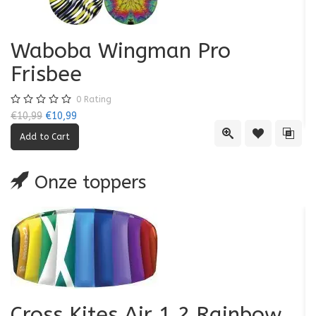
Waboba Wingman Pro
Frisbee
€6
0
Rating
€10,99
€10,99
Quick View
Add to Wishl
Add 
Onze toppers
Cross Kites Air 1.2 Rainbow