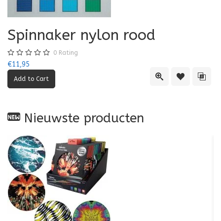
Spinnaker nylon rood
0
Rating
€11,95
Quick View
Add to Wishl
Add 
Nieuwste producten