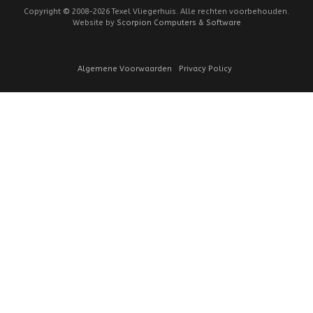
Copyright
©
2008-2026 Texel Vliegerhuis. Alle rechten voorbehouden.
Website by
Scorpion Computers & Software
Algemene Voorwaarden
Privacy Policy