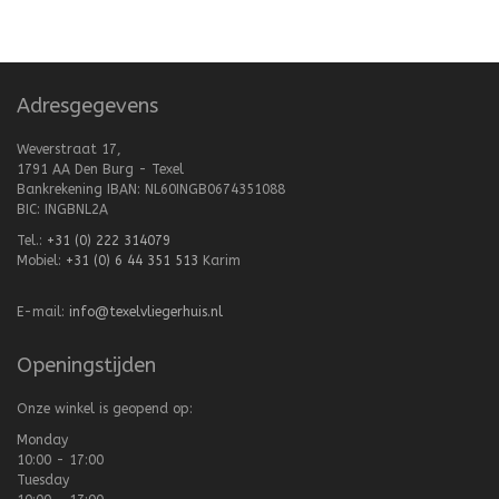
Adresgegevens
Weverstraat 17,
1791 AA Den Burg - Texel
Bankrekening IBAN: NL60INGB0674351088
BIC: INGBNL2A
Tel.:
+31 (0) 222 314079
Mobiel:
+31 (0) 6 44 351 513
Karim
E-mail:
info@texelvliegerhuis.nl
Openingstijden
Onze winkel is geopend op:
Monday
10:00 - 17:00
Tuesday