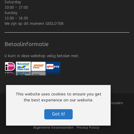
Saturday
10:00 - 17:00
Sunday
11:00 - 16:30
We zijn op dit moment
GESLOTEN
Betaalinformatie
U kunt in deze webshop veilig betalen met:
This website uses cookies to ensure you get
the best experience on our website.
Copyright
©
2008-2026 Texel Vliegerhuis. Alle rechten voorbehouden.
Website by
Scorpion Computers & Software
Got it!
Algemene Voorwaarden
Privacy Policy