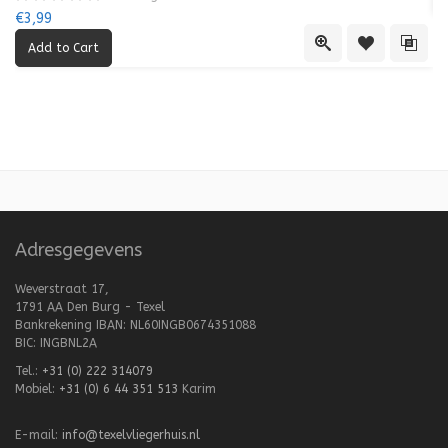
€3,99
Quick View
Add to Wishl
Add 
Adresgegevens
Weverstraat 17,
1791 AA Den Burg - Texel
Bankrekening IBAN: NL60INGB0674351088
BIC: INGBNL2A
Tel.:
+31 (0) 222 314079
Mobiel:
+31 (0) 6 44 351 513
Karim
E-mail:
info@texelvliegerhuis.nl