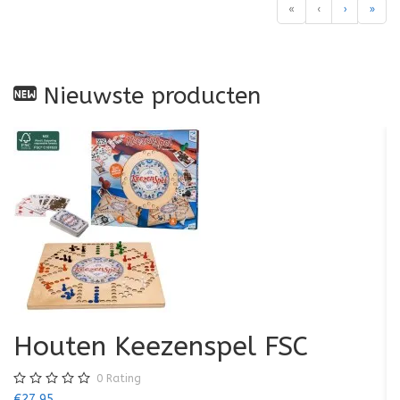
«
‹
›
»
Nieuwste producten
Houten Keezenspel FSC
0
Rating
€27,95