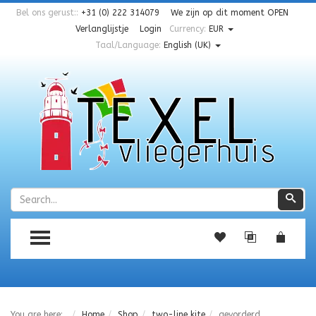
Bel ons gerust::
+31 (0) 222 314079
We zijn op dit moment
OPEN
Verlanglijstje
Login
Currency:
EUR
Taal/Language:
English (UK)
Zoeken
Zoe
TOGGLE MENU
You are here:
Home
Shop
two-line kite
gevorderd