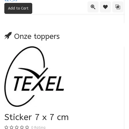
Quick View
Add to Wishl
Add 
€1
Onze toppers
Sticker 7 x 7 cm
€1
0
Rating