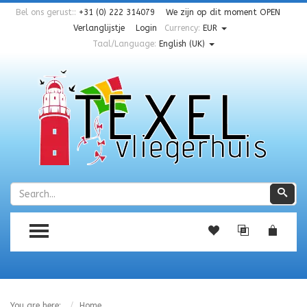
Bel ons gerust::
+31 (0) 222 314079
We zijn op dit moment
OPEN
Verlanglijstje
Login
Currency:
EUR
Taal/Language:
English (UK)
Zoeken
Zoe
TOGGLE MENU
You are here:
Home