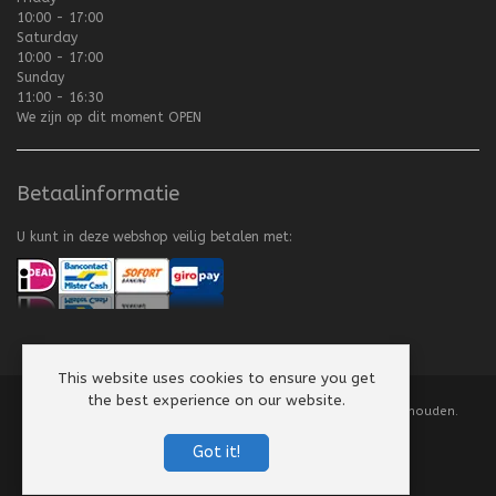
10:00 - 17:00
Saturday
10:00 - 17:00
Sunday
11:00 - 16:30
We zijn op dit moment
OPEN
Betaalinformatie
U kunt in deze webshop veilig betalen met:
This website uses cookies to ensure you get
the best experience on our website.
Copyright
©
2008-2026 Texel Vliegerhuis. Alle rechten voorbehouden.
Website by
Scorpion Computers & Software
Got it!