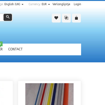
ge:
English (UK)
Currency:
EUR
Verlanglijstje
Login
Zoeken
W
ER
CONTACT