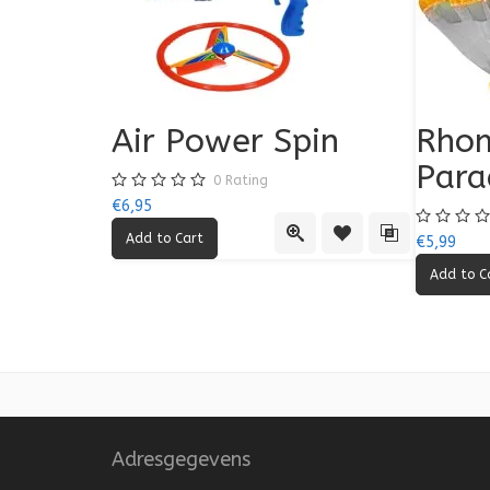
Air Power Spin
Rhom
Para
0
Rating
€6,95
Quick View
Add to Wishlist
Add to Compa
€5,99
Adresgegevens