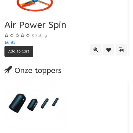
Air Power Spin
0
Rating
€6,95
€5
Quick View
Add to Wishl
Add 
Onze toppers