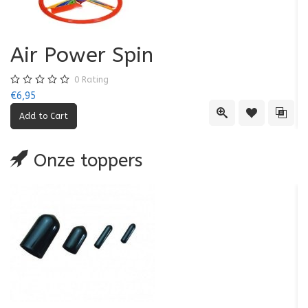
Air Power Spin
0
Rating
€6,95
€5
Quick View
Add to Wishl
Add 
Onze toppers