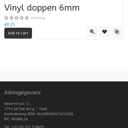
Vinyl doppen 6mm
0
Rating
€0,25
€0
Quick View
Add to Wishl
Add 
Adresgegevens
Weverstraat 17,
1791 AA Den Burg - Texel
Bankrekening IBAN: NL60INGB0674351088
BIC: INGBNL2A
Tel.:
+31 (0) 222 314079