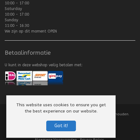
10:00 - 17:00
Saturday
10:00 - 17:00
Sunday
11:00 - 16:30
We zijn op dit moment
OPEN
Betaalinformatie
U kunt in deze webshop veilig betalen met:
This website uses cookies to ensure you get
the best experience on our website.
Copyright
©
2008-2026 Texel Vliegerhuis. Alle rechten voorbehouden.
Website by
Scorpion Computers & Software
Got it!
Algemene Voorwaarden
Privacy Policy