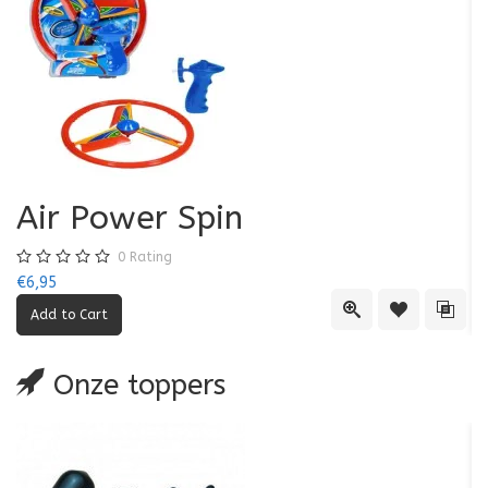
Air Power Spin
0
Rating
€6,95
€5
Quick View
Add to Wishl
Add 
Onze toppers