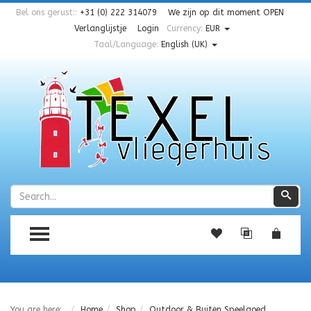
Bel ons gerust::
+31 (0) 222 314079
We zijn op dit moment
OPEN
Verlanglijstje
Login
Currency:
EUR
Taal/Language:
English (UK)
Zoeken
Zoe
TOGGLE MENU
You are here:
Home
Shop
Outdoor & Buiten Speelgoed