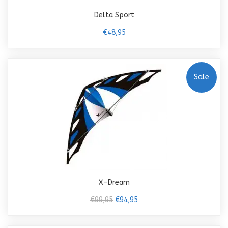
Delta Sport
€48,95
Sale
X-Dream
€99,95
€94,95