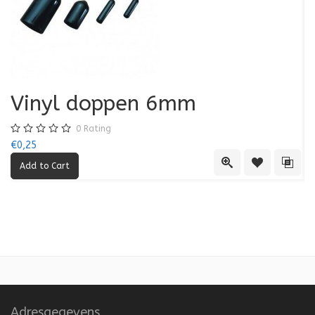
Vinyl doppen 6mm
0
Rating
€0,25
€0
Quick View
Add to Wishl
Add 
Adresgegevens