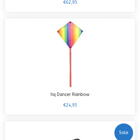
€62,95
hq Dancer Rainbow
€24,95
Sale