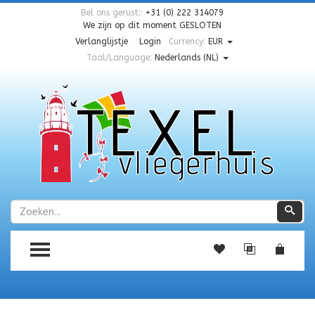
Bel ons gerust::
+31 (0) 222 314079
We zijn op dit moment
GESLOTEN
Verlanglijstje
Login
Currency:
EUR
Taal/Language:
Nederlands (NL)
Zoeken
Zoe
TOGGLE MENU