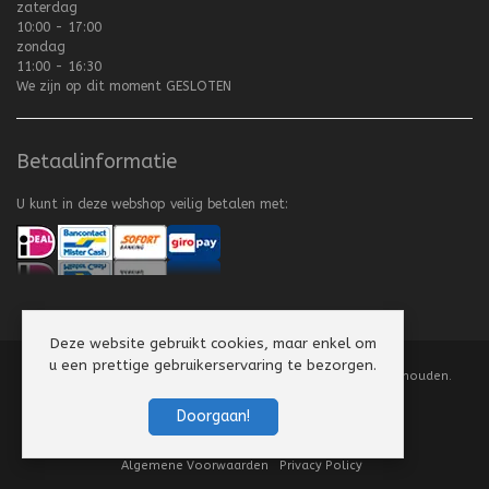
zaterdag
10:00 - 17:00
zondag
11:00 - 16:30
We zijn op dit moment
GESLOTEN
Betaalinformatie
U kunt in deze webshop veilig betalen met:
Deze website gebruikt cookies, maar enkel om
u een prettige gebruikerservaring te bezorgen.
Copyright
©
2008-2026 Texel Vliegerhuis. Alle rechten voorbehouden.
Website by
Scorpion Computers & Software
Doorgaan!
Algemene Voorwaarden
Privacy Policy