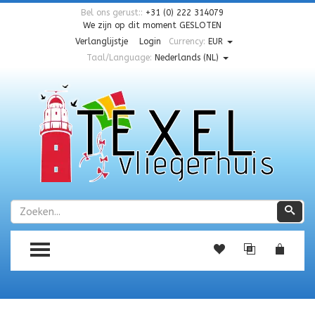
Bel ons gerust::
+31 (0) 222 314079
We zijn op dit moment
GESLOTEN
Verlanglijstje
Login
Currency:
EUR
Taal/Language:
Nederlands (NL)
Zoeken
Zoe
TOGGLE MENU