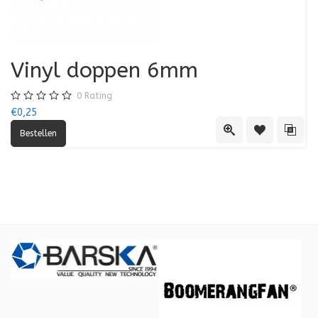
Vinyl doppen 6mm
0
Rating
€0,25
€0
Quick View
Toevoegen aa
Toevo