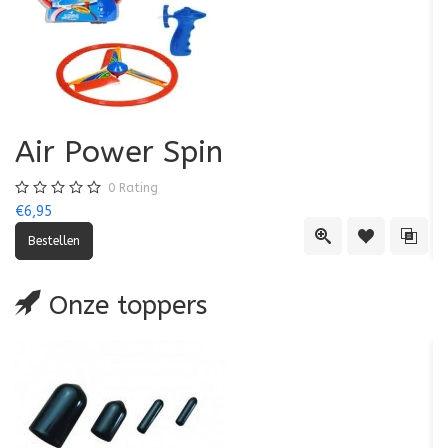
Air Power Spin
0
Rating
€6,95
€5
Quick View
Toevoegen aa
Toevo
Onze toppers