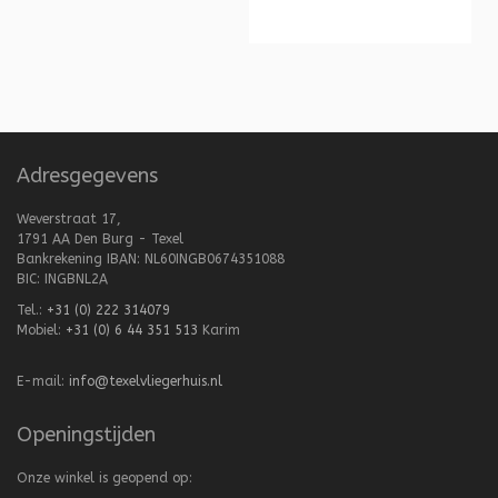
Adresgegevens
Weverstraat 17,
1791 AA Den Burg - Texel
Bankrekening IBAN: NL60INGB0674351088
BIC: INGBNL2A
Tel.:
+31 (0) 222 314079
Mobiel:
+31 (0) 6 44 351 513
Karim
E-mail:
info@texelvliegerhuis.nl
Openingstijden
Onze winkel is geopend op: