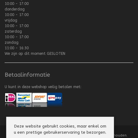
10:00 - 17:00
donderdag
10:00 - 17:00
vrijdag
10:00 - 17:00
zaterdag
10:00 - 17:00
zondag
11:00 - 16:30
We zijn op dit moment
GESLOTEN
Betaalinformatie
U kunt in deze webshop veilig betalen met:
Deze website gebruikt cookies, maar enkel om
u een prettige gebruikerservaring te bezorgen.
Copyright
©
2008-2026 Texel Vliegerhuis. Alle rechten voorbehouden.