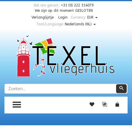
Bel ons gerust::
+31 (0) 222 314079
We zijn op dit moment
GESLOTEN
Verlanglijstje
Login
Currency:
EUR
Taal/Language:
Nederlands (NL)
Zoeken
Zoe
TOGGLE MENU