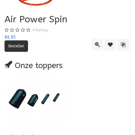
Air Power Spin
0
Rating
€6,95
€5
Quick View
Toevoegen aa
Toevo
Onze toppers