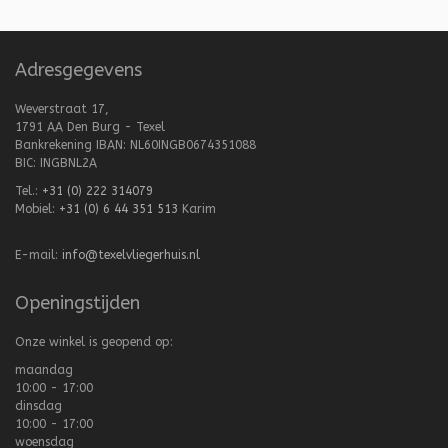
Adresgegevens
Weverstraat 17,
1791 AA Den Burg - Texel
Bankrekening IBAN: NL60INGB0674351088
BIC: INGBNL2A
Tel.:
+31 (0) 222 314079
Mobiel:
+31 (0) 6 44 351 513
Karim
E-mail:
info@texelvliegerhuis.nl
Openingstijden
Onze winkel is geopend op:
maandag
10:00 - 17:00
dinsdag
10:00 - 17:00
woensdag