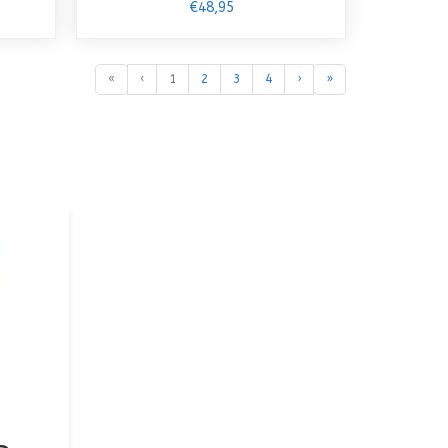
€48,95
«
‹
1
2
3
4
›
»