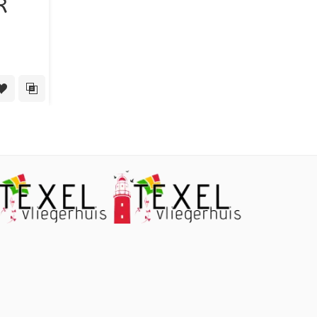
R
 View
Toevoegen aan verlanglijst
Toevoegen aan vergelijking