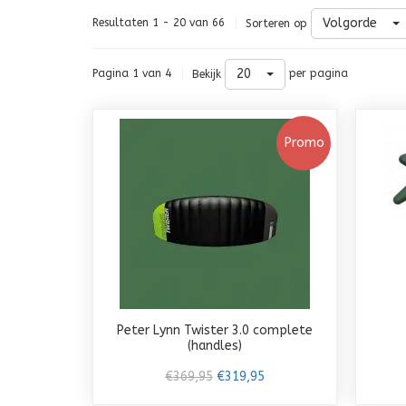
Volgorde
Resultaten 1 - 20 van 66
Sorteren op
20
Pagina 1 van 4
per pagina
Bekijk
Promo
Peter Lynn Twister 3.0 complete
(handles)
€369,95
€319,95