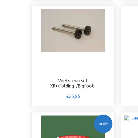
Voetsteun set
XR+/Folding+/Bigfoot+
€25,95
Sale