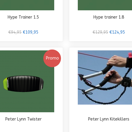
Hype Trainer 1.5
Hype trainer 1.8
€94,95
€109,95
€129,95
€124,95
Promo
Peter Lynn Twister
Peter Lynn Kitekillers