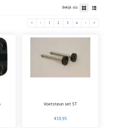
Bekijk als:
«
‹
1
2
3
4
›
»
m
Voetsteun set ST
€19,95