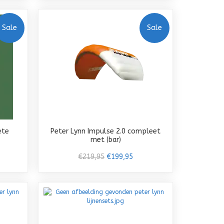
Sale
Sale
ete
Peter Lynn Impulse 2.0 compleet
met (bar)
€219,95
€199,95