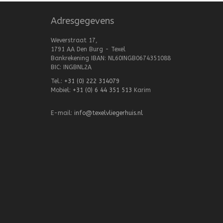
Adresgegevens
Weverstraat 17,
1791 AA Den Burg - Texel
Bankrekening IBAN: NL60INGB0674351088
BIC: INGBNL2A
Tel.:
+31 (0) 222 314079
Mobiel:
+31 (0) 6 44 351 513
Karim
E-mail:
info@texelvliegerhuis.nl