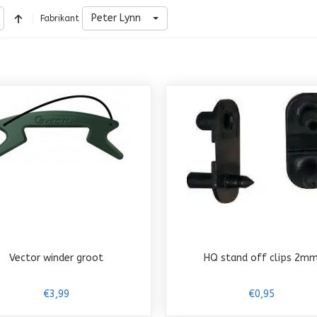
Peter Lynn
Fabrikant
Vector winder groot
HQ stand off clips 2m
€3,99
€0,95