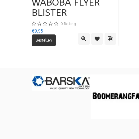
WABOBA FLYER
BLISTER
0
Rating
€9,95
Quick View
Toevoegen aan verlang
Toevoegen aan 