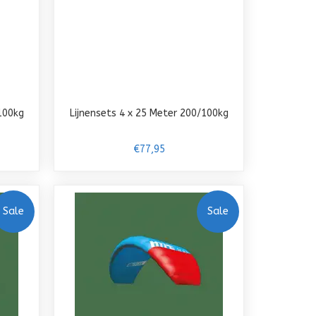
100kg
Lijnensets 4 x 25 Meter 200/100kg
€77,95
Sale
Sale