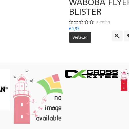
WABOBA FLYE
BLISTER
0
Rating
€9,95
lijst
vergelijking
Quick