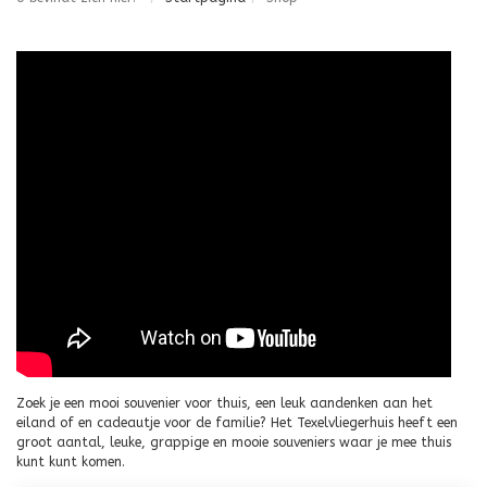
Zoek je een mooi souvenier voor thuis, een leuk aandenken aan het
eiland of en cadeautje voor de familie? Het Texelvliegerhuis heeft een
groot aantal, leuke, grappige en mooie souveniers waar je mee thuis
kunt kunt komen.