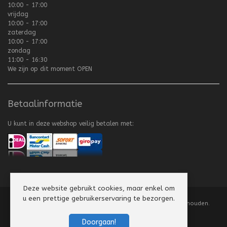
10:00 - 17:00
vrijdag
10:00 - 17:00
zaterdag
10:00 - 17:00
zondag
11:00 - 16:30
We zijn op dit moment
OPEN
Betaalinformatie
U kunt in deze webshop veilig betalen met:
Deze website gebruikt cookies, maar enkel om
u een prettige gebruikerservaring te bezorgen.
Copyright
©
2008-2026 Texel Vliegerhuis. Alle rechten voorbehouden.
Website by
Scorpion Computers & Software
Doorgaan!