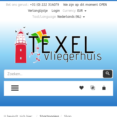
Bel ons gerust::
+31 (0) 222 314079
We zijn op dit moment
OPEN
Verlanglijstje
Login
Currency:
EUR
Taal/Language:
Nederlands (NL)
Zoeken
Zoe
TOGGLE MENU
U bevindt zich hier:
Startpagina
Shop