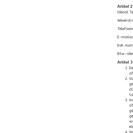
Artikel 
Ideaal Te
Weverstr
Telefoon
E-mailad
KvK-num
Btw-iden
Artikel 
De
af
Vo
ge
al
to
In
af
ge
ge
wa
el
Vo