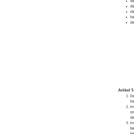
de
de
de
he
de
Artikel 
De
he
In
on
de
In
be
be