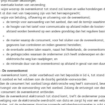
 prijs inclusief belastingen;
 eventuele kosten van verzending;
 wijze waarop de overeenkomst tot stand zal komen en welke handelingen da
t al dan niet van toepassing zijn van het herroepingsrecht;
 wijze van betaling, aflevering en uitvoering van de overeenkomst;
de termijn voor aanvaarding van het aanbod, dan wel de termijn waarbinn
de hoogte van het tarief voor communicatie op afstand indien de kosten
afstand worden berekend op een andere grondslag dan het reguliere basi
de manier waarop de consument, voor het sluiten van de overeenkomst, 
gegevens kan controleren en indien gewenst herstellen;
de eventuele andere talen waarin, naast het Nederlands, de overeenkom
de gedragscodes waaraan de ondernemer zich heeft onderworpen en de
elektronische weg kan raadplegen; en
de minimale duur van de overeenkomst op afstand in geval van een duur
5 - De overeenkomst
 overeenkomst komt, onder voorbehoud van het bepaalde in lid 4, tot sta
t aanbod en het voldoen aan de daarbij gestelde voorwaarden.
dien de consument het aanbod langs elektronische weg heeft aanvaard, beve
tvangst van de aanvaarding van het aanbod. Zolang de ontvangst van deze
 consument de overeenkomst ontbinden.
dien de overeenkomst elektronisch tot stand komt, treft de ondernemer pass
veiliging van de elektronische overdracht van data en zorgt hij voor een vei
talen, zal de ondernemer daartoe passende veiligheidsmaatregelen in acht 