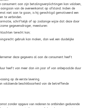
e consument aan zijn betalingsverplichtingen kan voldoen,
rd aangaan van de overeenkomst op afstand. Indien de
t niet aan te gaan, is hij gerechtigd gemotiveerd een
en te verbinden.
rmatie, schriftelijk of op zodanige wijze dat deze door
rzame gegevensdrager, meesturen:
klachten terecht kan;
ngsrecht gebruik kan maken, dan wel een duidelijke
ndernemer deze gegevens al aan de consument heeft
 duur heeft van meer dan
éé
n jaar of van onbepaalde duur
passing op de eerste levering.
n voldoende beschikbaarheid van de betreffende
komst zonder opgave van redenen te ontbinden gedurende