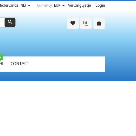
Nederlands (NL)
Currency:
EUR
Verlanglijstje
Login
Zoeken
W
ER
CONTACT