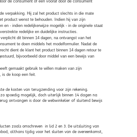
 door de consument of een vooraf door de consument
 verpakking. Hij zal het product slechts in die mate
et product wenst te behouden. Indien hij van zijn
en - indien redelijkerwijze mogelijk - in de originele staat
strekte redelijke en duidelijke instructies.
verplicht dit binnen 14 dagen, na ontvangst van het
nsument te doen middels het modelformulier. Nadat de
cht dient de klant het product binnen 14 dagen retour te
gestuurd, bijvoorbeeld door middel van een bewijs van
heeft gemaakt gebruik te willen maken van zijn
 is de koop een feit.
e de kosten van terugzending voor zijn rekening.
o spoedig mogelijk, doch uiterlijk binnen 14 dagen na
erug ontvangen is door de webwinkelier of sluitend bewijs
cten zoals omschreven in lid 2 en 3. De uitsluiting van
nbod, althans tijdig voor het sluiten van de overeenkomst,