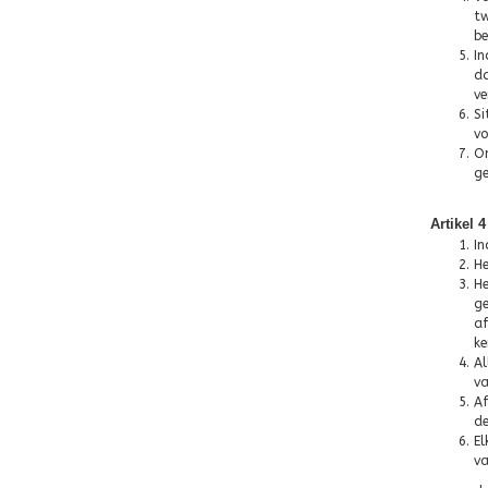
tw
be
In
da
ve
Si
vo
On
ge
Artikel 
In
He
He
ge
af
ke
Al
va
Af
de
El
va