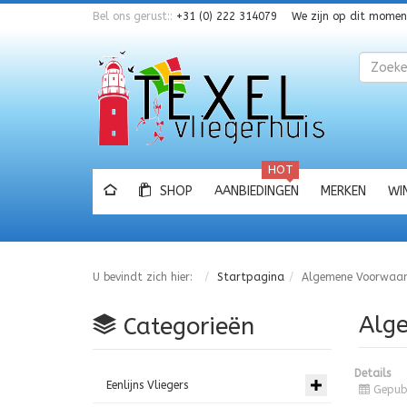
Bel ons gerust::
+31 (0) 222 314079
We zijn op dit mome
Zoeken
HOT
SHOP
AANBIEDINGEN
MERKEN
WI
U bevindt zich hier:
Startpagina
Algemene Voorwaa
Alg
Categorieën
Details
Eenlijns Vliegers
Gepubl