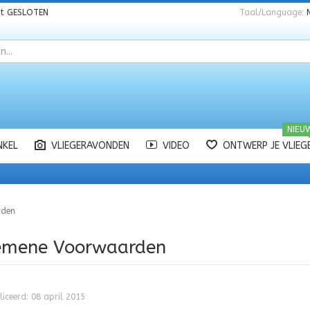
nt
GESLOTEN
Taal/Language:
NIEU
NKEL
VLIEGERAVONDEN
VIDEO
ONTWERP JE VLIEG
rden
emene Voorwaarden
iceerd: 08 april 2015