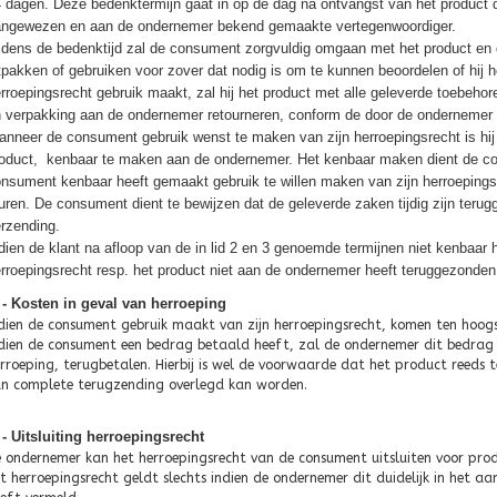
 dagen. Deze bedenktermijn gaat in op de dag na ontvangst van het product
ngewezen en aan de ondernemer bekend gemaakte vertegenwoordiger.
jdens de bedenktijd zal de consument zorgvuldig omgaan met het product en de
tpakken of gebruiken voor zover dat nodig is om te kunnen beoordelen of hij h
rroepingsrecht gebruik maakt, zal hij het product met alle geleverde toebehoren 
 verpakking aan de ondernemer retourneren, conform de door de ondernemer ver
nneer de consument gebruik wenst te maken van zijn herroepingsrecht is hij 
oduct, kenbaar te maken aan de ondernemer. Het kenbaar maken dient de co
nsument kenbaar heeft gemaakt gebruik te willen maken van zijn herroepingsre
uren. De consument dient te bewijzen dat de geleverde zaken tijdig zijn terug
rzending.
dien de klant na afloop van de in lid 2 en 3 genoemde termijnen niet kenbaar 
rroepingsrecht resp. het product niet aan de ondernemer heeft teruggezonden,
7 - Kosten in geval van herroeping
dien de consument gebruik maakt van zijn herroepingsrecht, komen ten hoogst
dien de consument een bedrag betaald heeft, zal de ondernemer dit bedrag z
rroeping, terugbetalen. Hierbij is wel de voorwaarde dat het product reeds t
n complete terugzending overlegd kan worden.
 - Uitsluiting herroepingsrecht
 ondernemer kan het herroepingsrecht van de consument uitsluiten voor produ
t herroepingsrecht geldt slechts indien de ondernemer dit duidelijk in het aa