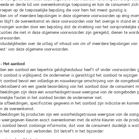
eede en derde lid van overeenkomstige toepassing en kan de consument zich
roepen op de toepasselijke bepaling die voor hem het meest gunstig is.
dien
éé
n of meerdere bepalingen in deze algemene voorwaarden op enig moment
n blijft de overeenkomst en deze voorwaarden voor het overige in stand en z
rvangen worden door een bepaling dat de strekking van het oorspronkelijke 
tuaties die niet in deze algemene voorwaarden zijn geregeld, dienen te wor
orwaarden.
duidelijkheden over de uitleg of inhoud van
éé
n of meerdere bepalingen van
est
’
van deze algemene voorwaarden.
4 - Het aanbod
dien een aanbod een beperkte geldigheidsduur heeft of onder voorwaarden ge
t aanbod is vrijblijvend. De ondernemer is gerechtigd het aanbod te wijzigen
t aanbod bevat een volledige en nauwkeurige omschrijving van de aangeboden
detailleerd om een goede beoordeling van het aanbod door de consument mo
beeldingen zijn deze een waarheidsgetrouwe weergave van de aangeboden pro
nnelijke fouten in het aanbod binden de ondernemer niet.
le afbeeldingen, specificaties gegevens in het aanbod zijn indicatie en kunn
n de overeenkomst.
beeldingen bij producten zijn een waarheidsgetrouwe weergave van de aan
 weergegeven kleuren exact overeenkomen met de echte kleuren van de produ
k aanbod bevat zodanige informatie, dat voor de consument duidelijk is wat 
n het aanbod zijn verbonden. Dit betreft in het bijzonder: