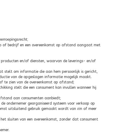
erroepingsrecht;
roep of bedrijf en een overeenkomst op afstand aangaat met
 producten en/of diensten, waarvan de leverings- en/of
t stelt om informatie die aan hem persoonlijk is gericht,
ductie van de opgeslagen informatie mogelijk maakt.
af te zien van de overeenkomst op afstand;
hikking stelt die een consument kan invullen wanneer hij
p afstand aan consumenten aanbiedt;
r de ondernemer georganiseerd systeem voor verkoop op
komst uitsluitend gebruik gemaakt wordt van
éé
n of meer
 het sluiten van een overeenkomst, zonder dat consument
emer.