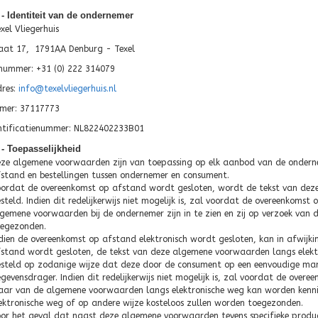
2 - Identiteit van de ondernemer
xel Vliegerhuis
aat 17, 1791AA Denburg - Texel
nummer: +31 (0) 222 314079
res:
info@texelvliegerhuis.nl
mer: 37117773
tificatienummer: NL822402233B01
3 - Toepasselijkheid
ze algemene voorwaarden zijn van toepassing op elk aanbod van de ondern
stand en bestellingen tussen ondernemer en consument.
ordat de overeenkomst op afstand wordt gesloten, wordt de tekst van de
steld. Indien dit redelijkerwijs niet mogelijk is, zal voordat de overeenko
gemene voorwaarden bij de ondernemer zijn in te zien en zij op verzoek van
egezonden.
dien de overeenkomst op afstand elektronisch wordt gesloten, kan in afwijki
stand wordt gesloten, de tekst van deze algemene voorwaarden langs elekt
steld op zodanige wijze dat deze door de consument op een eenvoudige ma
gevensdrager. Indien dit redelijkerwijs niet mogelijk is, zal voordat de ov
ar van de algemene voorwaarden langs elektronische weg kan worden kenni
ektronische weg of op andere wijze kosteloos zullen worden toegezonden.
or het geval dat naast deze algemene voorwaarden tevens specifieke produc