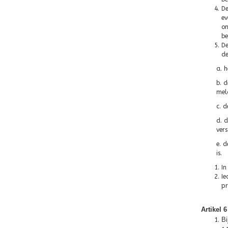
De
ev
on
be
De
de
a. 
b. 
meld
c. 
d. 
vers
e. 
is.
In
Ie
pr
Artikel 
Bi