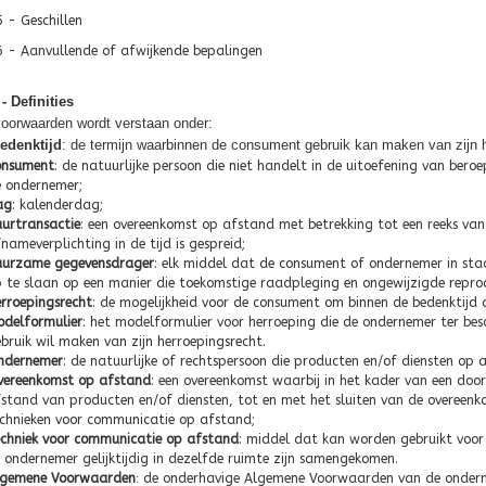
5 - Geschillen
16 - Aanvullende of afwijkende bepalingen
 - Definities
voorwaarden wordt verstaan onder:
edenktijd
: de termijn waarbinnen de consument gebruik kan maken van zijn h
onsument
: de natuurlijke persoon die niet handelt in de uitoefening van be
 ondernemer;
ag
: kalenderdag;
urtransactie
: een overeenkomst op afstand met betrekking tot een reeks van
nameverplichting in de tijd is gespreid;
urzame gegevensdrager
: elk middel dat de consument of ondernemer in staa
 te slaan op een manier die toekomstige raadpleging en ongewijzigde repro
rroepingsrecht
: de mogelijkheid voor de consument om binnen de bedenktijd 
delformulier
: het modelformulier voor herroeping die de ondernemer ter besc
bruik wil maken van zijn herroepingsrecht.
ndernemer
: de natuurlijke of rechtspersoon die producten en/of diensten o
ereenkomst op afstand
: een overeenkomst waarbij in het kader van een doo
stand van producten en/of diensten, tot en met het sluiten van de overeen
chnieken voor communicatie op afstand;
chniek voor communicatie op afstand
: middel dat kan worden gebruikt voor
 ondernemer gelijktijdig in dezelfde ruimte zijn samengekomen.
lgemene Voorwaarden
:
de onderhavige Algemene Voorwaarden van de ondern