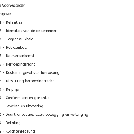
e Voorwaarden
pgave:
 - Definities
2 - Identiteit van de ondernemer
 - Toepasselijkheid
4 - Het aanbod
5 - De overeenkomst
6 - Herroepingsrecht
7 - Kosten in geval van herroeping
 - Uitsluiting herroepingsrecht
 - De prijs
0 - Conformiteit en garantie
1 - Levering en uitvoering
2 - Duurtransacties: duur, opzegging en verlenging
3 - Betaling
4 - Klachtenregeling