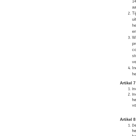
14
aa
Ti
ui
he
en
Wa
pr
co
st
ve
In
he
Artikel 
In
In
he
va
Artikel 8
De
he