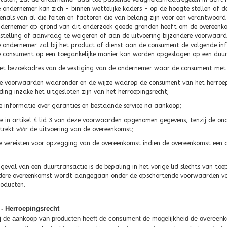
 ondernemer kan zich - binnen wettelijke kaders - op de hoogte stellen of d
enals van al die feiten en factoren die van belang zijn voor een verantwoo
dernemer op grond van dit onderzoek goede gronden heeft om de overeenkoms
stelling of aanvraag te weigeren of aan de uitvoering bijzondere voorwaard
 ondernemer zal bij het product of dienst aan de consument de volgende info
 consument op een toegankelijke manier kan worden opgeslagen op een duu
het bezoekadres van de vestiging van de ondernemer waar de consument met 
de voorwaarden waaronder en de wijze waarop de consument van het herroepi
ing inzake het uitgesloten zijn van het herroepingsrecht;
de informatie over garanties en bestaande service na aankoop;
de in artikel 4 lid 3 van deze voorwaarden opgenomen gegevens, tenzij de o
trekt v
óó
r de uitvoering van de overeenkomst;
de vereisten voor opzegging van de overeenkomst indien de overeenkomst een
 geval van een duurtransactie is de bepaling in het vorige lid slechts van toe
dere overeenkomst wordt aangegaan onder de opschortende voorwaarden va
oducten.
6 - Herroepingsrecht
j de aankoop van producten heeft de consument de mogelijkheid de overeen