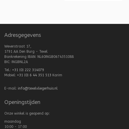
Adresgegevens
Weverstraat 17,
1791 AA Den Burg - Texel
Bankrekening IBAN: NL60INGB0674351088
BIC: INGBNL2A
Tel.:
+31 (0) 222 314079
Mobiel:
+31 (0) 6 44 351 513
Karim
E-mail:
info@texelvliegerhuis.nl
Openingstijden
Onze winkel is geopend op:
maandag
10:00 - 17:00