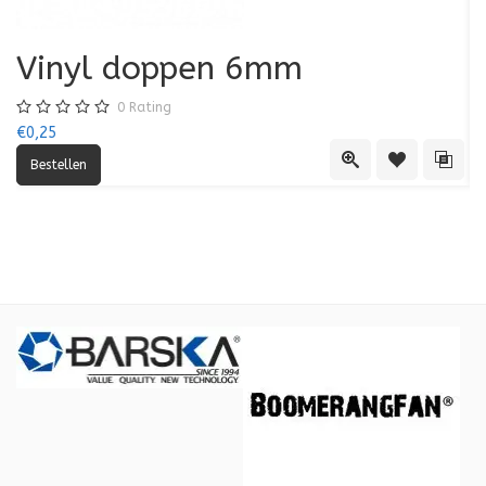
Vinyl doppen 6mm
0
Rating
€0,25
€0
Quick View
Toevoegen aa
Toevo