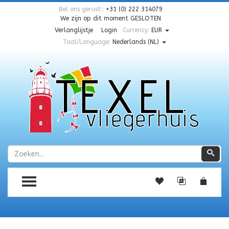
Bel ons gerust::
+31 (0) 222 314079
We zijn op dit moment
GESLOTEN
Verlanglijstje
Login
Currency:
EUR
Taal/Language:
Nederlands (NL)
Zoeken
Zoe
TOGGLE MENU