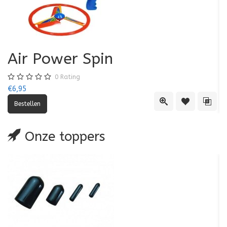
Air Power Spin
0
Rating
€6,95
€5
Quick View
Toevoegen aa
Toevo
Onze toppers