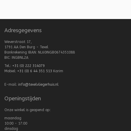
Adresgegevens
Weverstraat 17,
1791 AA Den Burg - Texel
Bankrekening IBAN: NL60INGB0674351088
BIC: INGBNL2A
Tel.:
+31 (0) 222 314079
Mobiel:
+31 (0) 6 44 351 513
Karim
E-mail:
info@texelvliegerhuis.nl
Openingstijden
Onze winkel is geopend op:
maandag
10:00 - 17:00
dinsdag