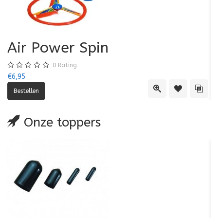
Air Power Spin
0
Rating
€6,95
€5
Quick View
Toevoegen aa
Toevo
Onze toppers