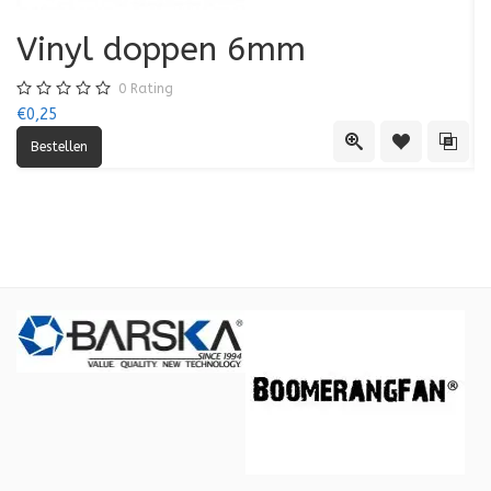
Vinyl doppen 6mm
0
Rating
€0,25
€0
Quick View
Toevoegen aa
Toevo