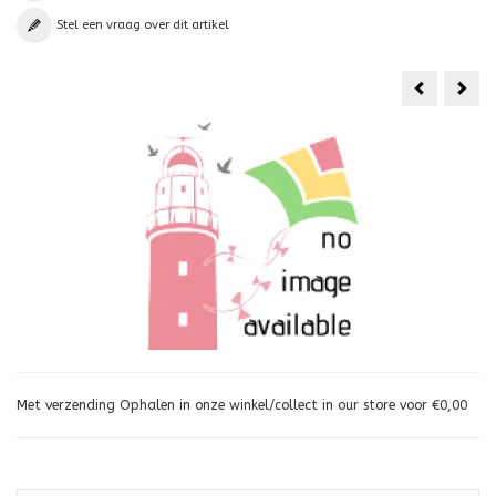
Stel een vraag over dit artikel
Prism
Viny
Tube
dop
Tail
75
ft.
Ultraviolet
Met verzending Ophalen in onze winkel/collect in our store voor €0,00