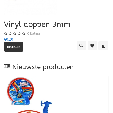
Vinyl doppen 3mm
0
Rating
€0,20
Quick View
Toevoegen aa
Toevo
Nieuwste producten