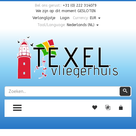
Bel ons gerust::
+31 (0) 222 314079
We zijn op dit moment
GESLOTEN
Verlanglijstje
Login
Currency:
EUR
Taal/Language:
Nederlands (NL)
Zoeken
Zoe
TOGGLE MENU