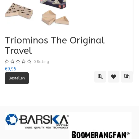
Triominos The Original
K
Travel
€7
0
Rating
€9,95
Quick View
Toevoegen aa
Toevo