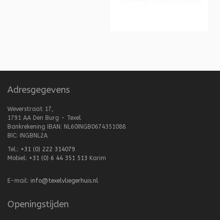
Adresgegevens
Weverstraat 17,
1791 AA Den Burg - Texel
Bankrekening IBAN: NL60INGB0674351088
BIC: INGBNL2A
Tel.:
+31 (0) 222 314079
Mobiel:
+31 (0) 6 44 351 513
Karim
E-mail:
info@texelvliegerhuis.nl
Openingstijden