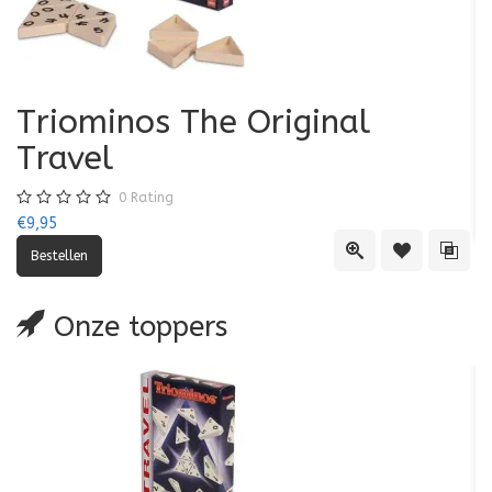
Triominos The Original
K
Travel
€7
0
Rating
€9,95
Quick View
Toevoegen aa
Toevo
Onze toppers