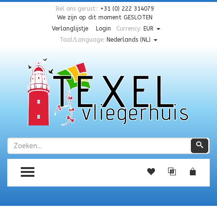
Bel ons gerust::
+31 (0) 222 314079
We zijn op dit moment
GESLOTEN
Verlanglijstje
Login
Currency:
EUR
Taal/Language:
Nederlands (NL)
Zoeken
Zoe
TOGGLE MENU