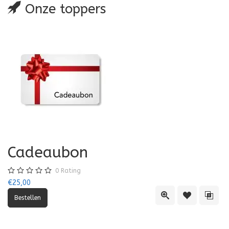
Onze toppers
Cadeaubon
0
Rating
€25,00
Quick View
Toevoegen aa
Toevo