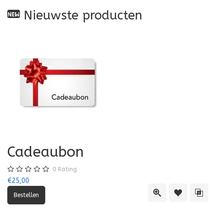
Nieuwste producten
Cadeaubon
0
Rating
€25,00
Quick View
Toevoegen aa
Toevo