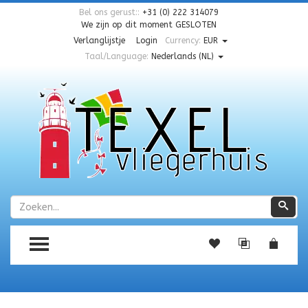
Bel ons gerust::
+31 (0) 222 314079
We zijn op dit moment
GESLOTEN
Verlanglijstje
Login
Currency:
EUR
Taal/Language:
Nederlands (NL)
Zoeken
Zoe
TOGGLE MENU