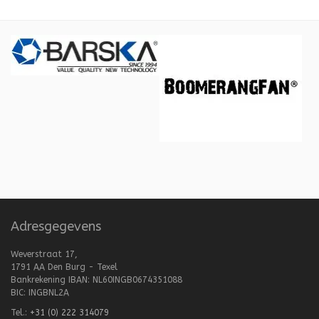
Adresgegevens
Weverstraat 17,
1791 AA Den Burg - Texel
Bankrekening IBAN: NL60INGB0674351088
BIC: INGBNL2A
Tel.:
+31 (0) 222 314079