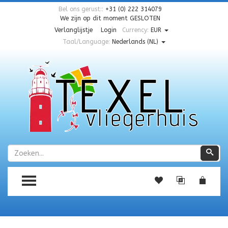
Bel ons gerust::
+31 (0) 222 314079
We zijn op dit moment
GESLOTEN
Verlanglijstje
Login
Currency:
EUR
Taal/Language:
Nederlands (NL)
Zoeken
Zoe
TOGGLE MENU