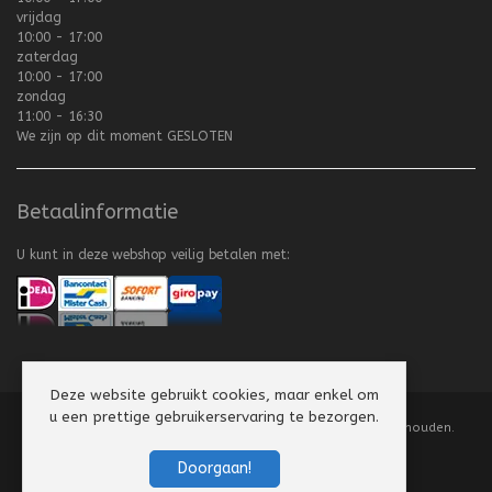
vrijdag
10:00 - 17:00
zaterdag
10:00 - 17:00
zondag
11:00 - 16:30
We zijn op dit moment
GESLOTEN
Betaalinformatie
U kunt in deze webshop veilig betalen met:
Deze website gebruikt cookies, maar enkel om
u een prettige gebruikerservaring te bezorgen.
Copyright
©
2008-2026 Texel Vliegerhuis. Alle rechten voorbehouden.
Website by
Scorpion Computers & Software
Doorgaan!