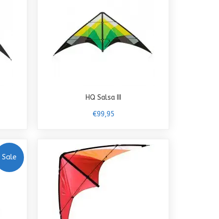
HQ Salsa III
€99,95
Sale