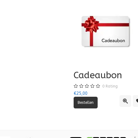
Cadeaubon
0
Rating
€25,00
lijst
vergelijking
Quick