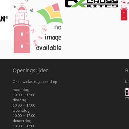
Openingstijden
B
Onze winkel is geopend op:
U 
maandag
10:00 - 17:00
dinsdag
10:00 - 17:00
woensdag
10:00 - 17:00
donderdag
10:00 - 17:00