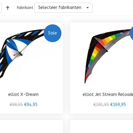
Selecteer fabrikanten
Fabrikant
Sale
elliot X-Dream
elliot Jet Stream Reload
€99,95
€94,95
€181,95
€169,95