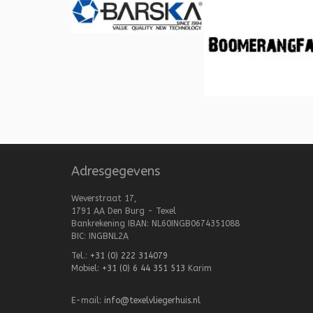
Adresgegevens
Weverstraat 17,
1791 AA Den Burg - Texel
Bankrekening IBAN: NL60INGB0674351088
BIC: INGBNL2A
Tel.:
+31 (0) 222 314079
Mobiel:
+31 (0) 6 44 351 513
Karim
E-mail:
info@texelvliegerhuis.nl