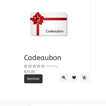
Cadeaubon
0
Rating
€25,00
Quick View
Toevoegen aan verlang
Toevoegen aan 