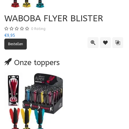
WABOBA FLYER BLISTER
0
Rating
€9,95
Quick View
Toevoegen aa
Toevo
Onze toppers