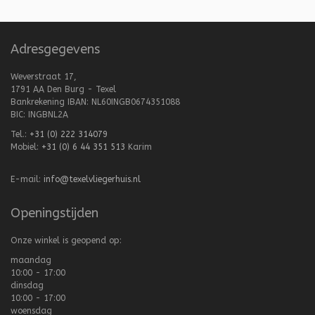
Adresgegevens
Weverstraat 17,
1791 AA Den Burg - Texel
Bankrekening IBAN: NL60INGB0674351088
BIC: INGBNL2A
Tel.:
+31 (0) 222 314079
Mobiel:
+31 (0) 6 44 351 513
Karim
E-mail:
info@texelvliegerhuis.nl
Openingstijden
Onze winkel is geopend op:
maandag
10:00 - 17:00
dinsdag
10:00 - 17:00
woensdag