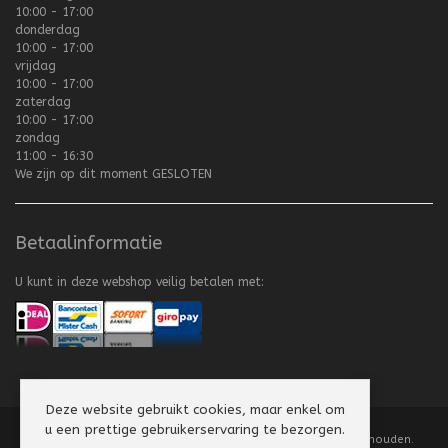
10:00 - 17:00
donderdag
10:00 - 17:00
vrijdag
10:00 - 17:00
zaterdag
10:00 - 17:00
zondag
11:00 - 16:30
We zijn op dit moment
GESLOTEN
Betaalinformatie
U kunt in deze webshop veilig betalen met:
Deze website gebruikt cookies, maar enkel om
u een prettige gebruikerservaring te bezorgen.
Copyright
©
2008-2026 Texel Vliegerhuis. Alle rechten voorbehouden.