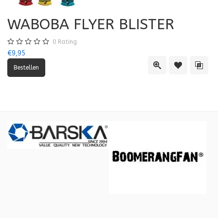
WABOBA FLYER BLISTER
0
Rating
€9,95
Quick View
Toevoegen aa
Toevo