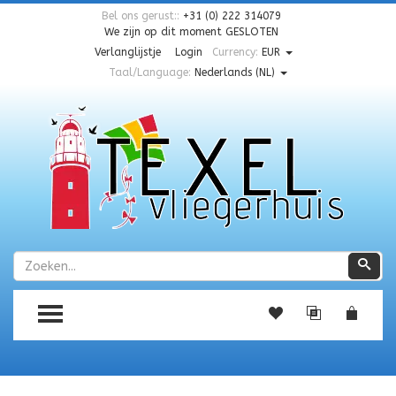
Bel ons gerust::
+31 (0) 222 314079
We zijn op dit moment
GESLOTEN
Verlanglijstje
Login
Currency:
EUR
Taal/Language:
Nederlands (NL)
Zoeken
Zoe
TOGGLE MENU