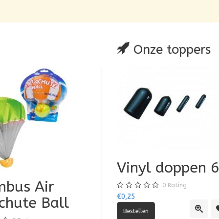
Onze toppers
Vinyl doppen
bus Air
Air Jumbo Airpl
0
Rating
€0,25
chute Ball
0
Rating
Quick
€3,50