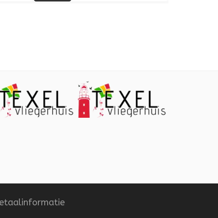
voegen aan verlanglijst
Toevoegen aan vergelijking
Quick View
Toevoegen aan verlanglijst
Toevoegen aan vergelijki
etaalinformatie