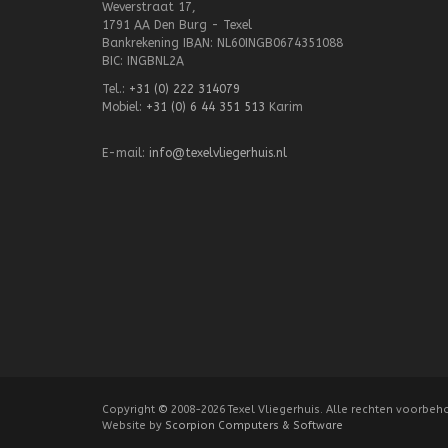
Weverstraat 17,
1791 AA Den Burg - Texel
Bankrekening IBAN: NL60INGB0674351088
BIC: INGBNL2A
Tel.:
+31 (0) 222 314079
Mobiel:
+31 (0) 6 44 351 513
Karim
E-mail:
info@texelvliegerhuis.nl
Copyright
©
2008-2026 Texel Vliegerhuis. Alle rechten voorbeh
Website by
Scorpion Computers & Software