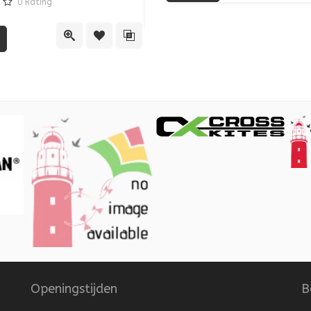
0
Rating
lijst
vergelijking
Quick View
Toe
Quick View
Toevoegen aan verlanglijst
Toevoegen aan vergelijking
Openingstijden
B