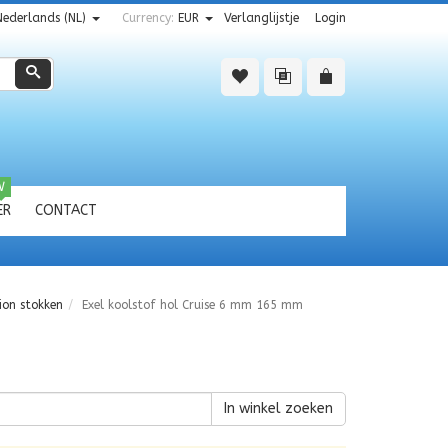
Nederlands (NL)
Currency:
EUR
Verlanglijstje
Login
Zoeken
W
ER
CONTACT
ion stokken
Exel koolstof hol Cruise 6 mm 165 mm
In winkel zoeken