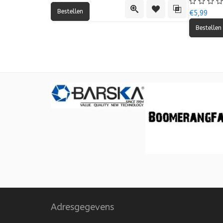
Quick View
Toevoegen aan verlang
Toevoegen aan 
€5,99
Adresgegevens