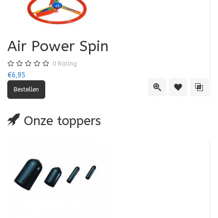
Air Power Spin
0
Rating
€6,95
€5
Quick View
Toevoegen aa
Toevo
Onze toppers