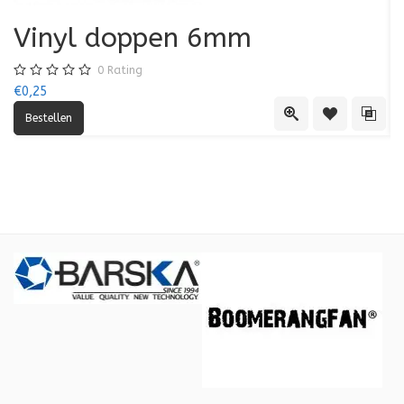
Vinyl doppen 6mm
0
Rating
€0,25
€0
Quick View
Toevoegen aa
Toevo