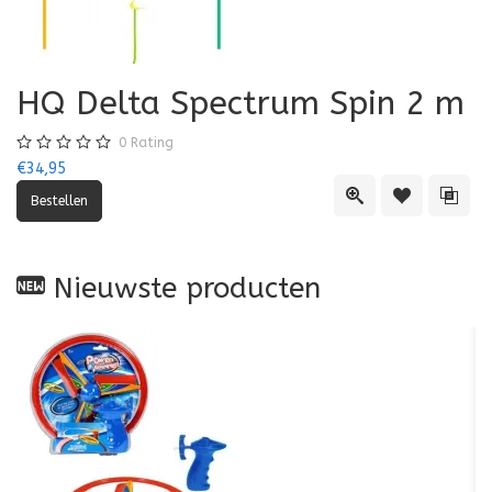
HQ Delta Spectrum Spin 2 m
0
Rating
€34,95
Quick View
Toevoegen aa
Toevo
Nieuwste producten