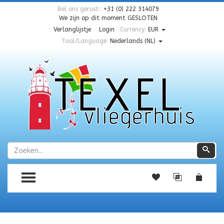
Bel ons gerust::
+31 (0) 222 314079
We zijn op dit moment
GESLOTEN
Verlanglijstje
Login
Currency:
EUR
Taal/Language:
Nederlands (NL)
Zoeken
Zoe
TOGGLE MENU