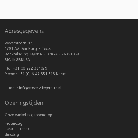
Adresgegevens
Weverstraat 17,
1791 AA Den Burg - Texel
Bankrekening IBAN: NL60INGB0674351088
BIC: INGBNL2A
Tel.:
+31 (0) 222 314079
Mobiel:
+31 (0) 6 44 351 513
Karim
E-mail:
info@texelvliegerhuis.nl
Openingstijden
Onze winkel is geopend op:
maandag
10:00 - 17:00
dinsdag