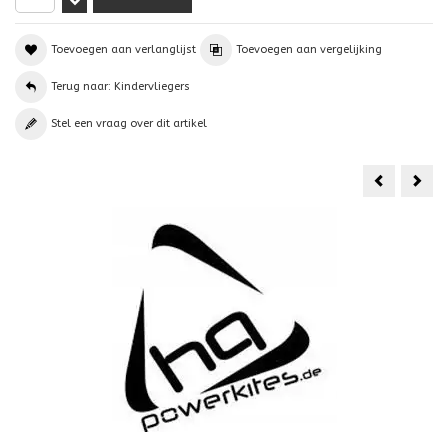
Toevoegen aan verlanglijst
Toevoegen aan vergelijking
Terug naar: Kindervliegers
Stel een vraag over dit artikel
HQ
rho
Eddy
Mini
T-
Dia
Rex
Neo