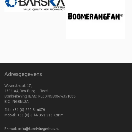
Adresgegevens
Weverstraat 17,
1791 AA Den Burg - Texel
Bankrekening IBAN: NL60INGB0674351088
BIC: INGBNL2A
Tel.:
+31 (0) 222 314079
Mobiel:
+31 (0) 6 44 351 513
Karim
E-mail:
info@texelvliegerhuis.nl