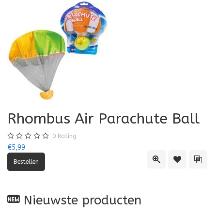
Rhombus Air Parachute Ball
0
Rating
€5,99
Quick View
Toevoegen aa
Toevo
Nieuwste producten