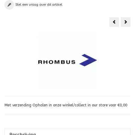
Stel een vraag over dit artikel
Air
HQ
Power
Airg
Spin
40
geel
roo
Met verzending Ophalen in onze winkel/collect in our store voor €0,00
Beschrijving