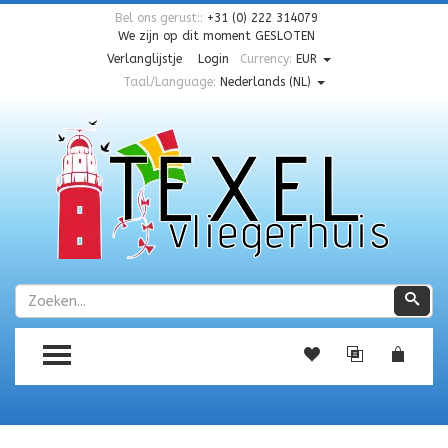
Bel ons gerust::
+31 (0) 222 314079
We zijn op dit moment
GESLOTEN
Verlanglijstje
Login
Currency:
EUR
Taal/Language:
Nederlands (NL)
Zoeken
Zoe
TOGGLE MENU