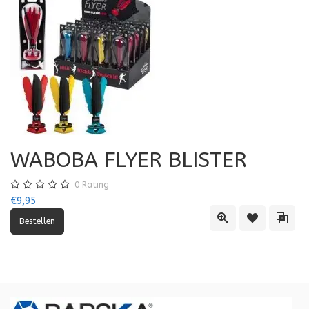
WABOBA FLYER BLISTER
0
Rating
€9,95
Quick View
Toevoegen aa
Toevo