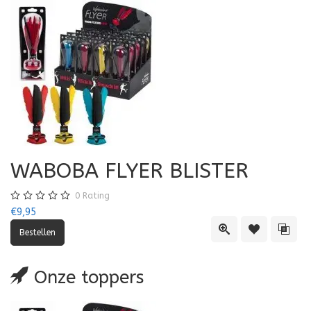
WABOBA FLYER BLISTER
0
Rating
€9,95
Quick View
Toevoegen aa
Toevo
Onze toppers