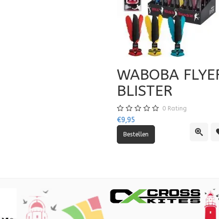
WABOBA FLYE
BLISTER
0
Rating
€9,95
lijst
vergelijking
Quick