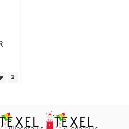
R
 View
Toevoegen aan verlanglijst
Toevoegen aan vergelijking