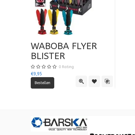
WABOBA FLYER
BLISTER
0
Rating
€9,95
Quick View
Toevoegen aan verlang
Toevoegen aan 