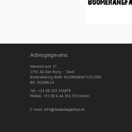
Adresgegevens
Weverstraat 17,
1791 AA Den Burg - Texel
Bankrekening IBAN: NL60INGB0674351088
BIC: INGBNL2A
Tel.:
+31 (0) 222 314079
Mobiel:
+31 (0) 6 44 351 513
Karim
E-mail:
info@texelvliegerhuis.nl