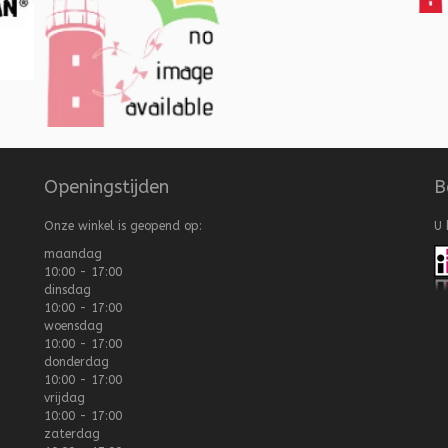
Openingstijden
B
Onze winkel is geopend op:
U 
maandag
10:00 - 17:00
dinsdag
10:00 - 17:00
woensdag
10:00 - 17:00
donderdag
10:00 - 17:00
vrijdag
10:00 - 17:00
zaterdag