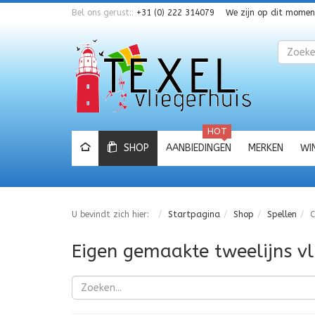
Bel ons gerust::
+31 (0) 222 314079
We zijn op dit mome
Zoeken
HOT
SHOP
AANBIEDINGEN
MERKEN
WI
U bevindt zich hier:
Startpagina
Shop
Spellen
C
Eigen gemaakte tweelijns vl