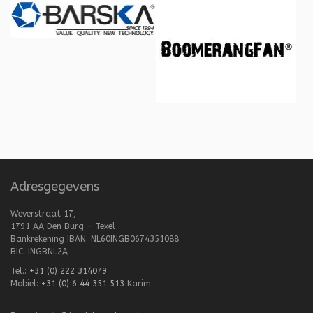
Adresgegevens
Weverstraat 17,
1791 AA Den Burg - Texel
Bankrekening IBAN: NL60INGB0674351088
BIC: INGBNL2A
Tel.:
+31 (0) 222 314079
Mobiel:
+31 (0) 6 44 351 513
Karim