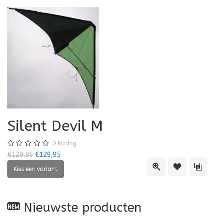
Silent Devil M
0
Rating
€129,95
€129,95
Quick View
Toevoegen aa
Toevo
Nieuwste producten