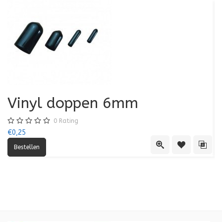
Vinyl doppen 6mm
0
Rating
€0,25
€0
Quick View
Toevoegen aa
Toevo