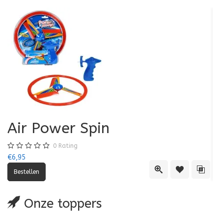
Air Power Spin
0
Rating
€6,95
€5
Quick View
Toevoegen aa
Toevo
Onze toppers