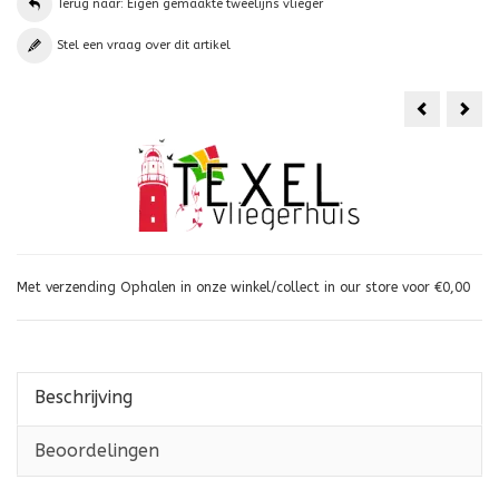
Terug naar: Eigen gemaakte tweelijns vlieger
Stel een vraag over dit artikel
Silent
Texe
Devil
Glid
XL
S
Met verzending Ophalen in onze winkel/collect in our store voor €0,00
Beschrijving
Beoordelingen