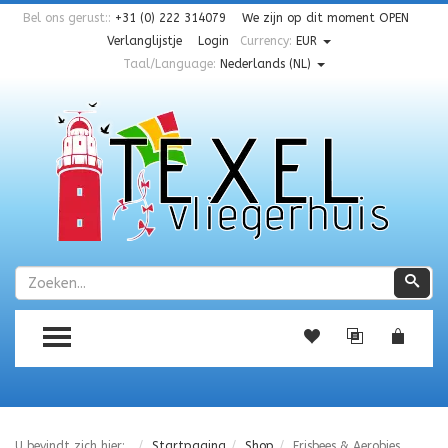
Bel ons gerust::
+31 (0) 222 314079
We zijn op dit moment
OPEN
Verlanglijstje
Login
Currency:
EUR
Taal/Language:
Nederlands (NL)
Zoeken
Zoe
TOGGLE MENU
U bevindt zich hier:
Startpagina
Shop
Frisbees & Aerobies