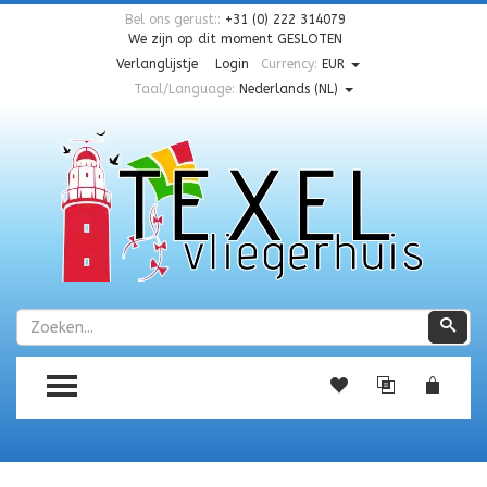
Bel ons gerust::
+31 (0) 222 314079
We zijn op dit moment
GESLOTEN
Verlanglijstje
Login
Currency:
EUR
Taal/Language:
Nederlands (NL)
Zoeken
Zoe
TOGGLE MENU