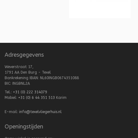
Adresgegevens
Weverstraat 17,
1791 AA Den Burg - Texel
Bankrekening IBAN: NL60INGB0674351088
BIC: INGBNL2A
Tel.:
+31 (0) 222 314079
Mobiel:
+31 (0) 6 44 351 513
Karim
E-mail:
info@texelvliegerhuis.nl
Openingstijden