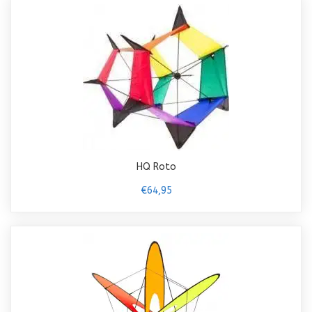
HQ Roto
€64,95