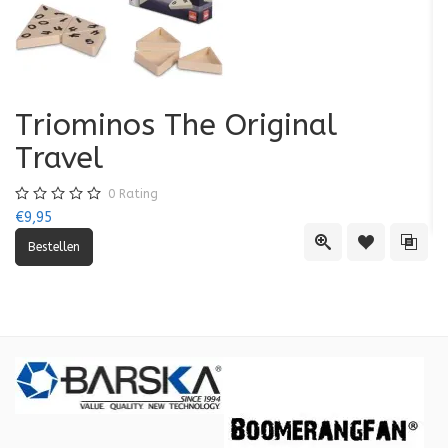
Triominos The Original
K
Travel
€7
0
Rating
€9,95
Quick View
Toevoegen aa
Toevo