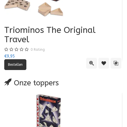
Triominos The Original
K
Travel
€7
0
Rating
€9,95
Quick View
Toevoegen aa
Toevo
Onze toppers