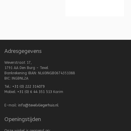
Adresgegevens
Weverstraat 17,
1791 AA Den Burg - Texel
Bankrekening IBAN: NL60INGB0674351088
BIC: INGBNL2A
Tel.:
+31 (0) 222 314079
Mobiel:
+31 (0) 6 44 351 513
Karim
E-mail:
info@texelvliegerhuis.nl
Openingstijden
Onze winkel is geopend op: