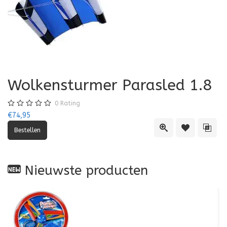
Wolkensturmer Parasled 1.8
0
Rating
€74,95
Quick View
Toevoegen aa
Toevo
Nieuwste producten