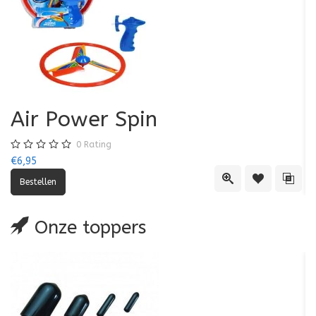
Air Power Spin
0
Rating
€6,95
€5
Quick View
Toevoegen aa
Toevo
Onze toppers