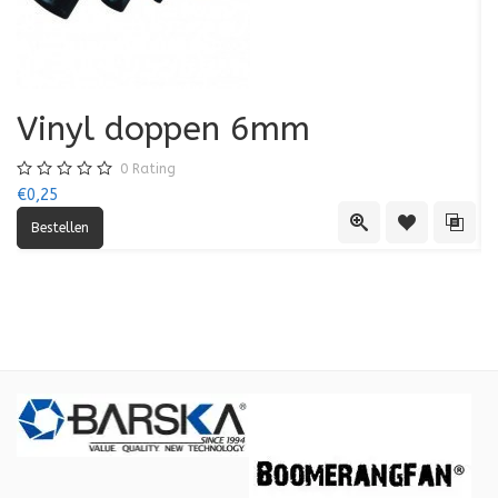
Vinyl doppen 6mm
0
Rating
€0,25
€0
Quick View
Toevoegen aa
Toevo