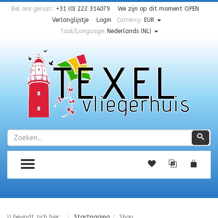
Bel ons gerust::
+31 (0) 222 314079
We zijn op dit moment
OPEN
Verlanglijstje
Login
Currency:
EUR
Taal/Language:
Nederlands (NL)
Zoeken
Zoe
TOGGLE MENU
U bevindt zich hier:
Startpagina
Shop