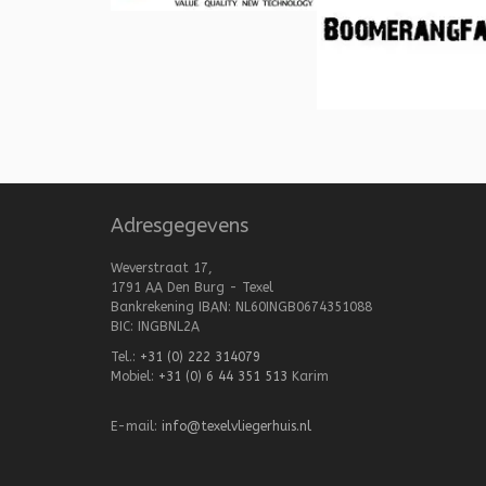
Adresgegevens
Weverstraat 17,
1791 AA Den Burg - Texel
Bankrekening IBAN: NL60INGB0674351088
BIC: INGBNL2A
Tel.:
+31 (0) 222 314079
Mobiel:
+31 (0) 6 44 351 513
Karim
E-mail:
info@texelvliegerhuis.nl