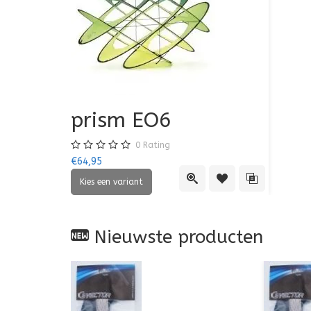
prism EO6
0
Rating
€64,95
Quick View
Toevoegen aan verlan
Toevoegen aan
Nieuwste producten