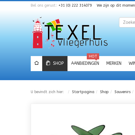
Bel ons gerust::
+31 (0) 222 314079
We zijn op dit mome
Zoeken
HOT
SHOP
AANBIEDINGEN
MERKEN
WI
U bevindt zich hier:
Startpagina
Shop
Souvenirs