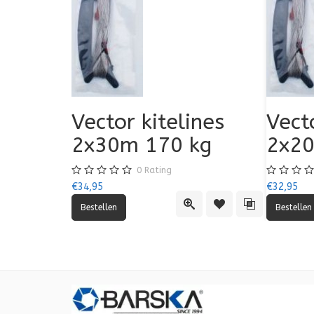
Vector kitelines
Vect
2x30m 170 kg
2x20
0
Rating
€34,95
€32,95
Quick View
Toevoegen aan verlang
Toevoegen aan 