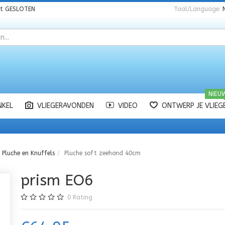
nt
GESLOTEN
Taal/Language:
NIEU
NKEL
VLIEGERAVONDEN
VIDEO
ONTWERP JE VLIEG
Pluche en Knuffels
Pluche soft zeehond 40cm
prism EO6
0
Rating