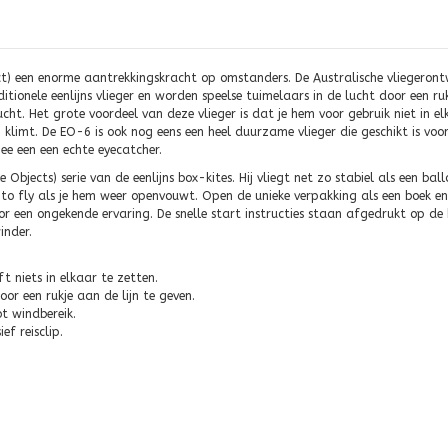
ect) een enorme aantrekkingskracht op omstanders. De Australische vliegeron
ditionele eenlijns vlieger en worden speelse tuimelaars in de lucht door een ru
 lucht. Het grote voordeel van deze vlieger is dat je hem voor gebruik niet in
 klimt. De EO-6 is ook nog eens een heel duurzame vlieger die geschikt is voor
mee een een echte eyecatcher.
Objects) serie van de eenlijns box-kites. Hij vliegt net zo stabiel als een ba
o fly als je hem weer openvouwt. Open de unieke verpakking als een boek en d
 voor een ongekende ervaring. De snelle start instructies staan afgedrukt op 
inder.
t niets in elkaar te zetten.
oor een rukje aan de lijn te geven.
ot windbereik.
ef reisclip.