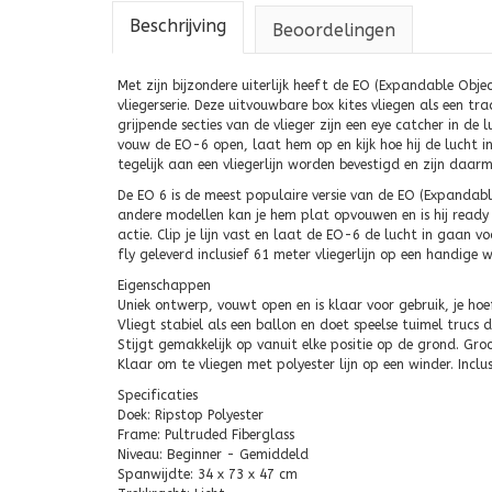
Beschrijving
Beoordelingen
Met zijn bijzondere uiterlijk heeft de EO (Expandable Obj
vliegerserie. Deze uitvouwbare box kites vliegen als een tra
grijpende secties van de vlieger zijn een eye catcher in de
vouw de EO-6 open, laat hem op en kijk hoe hij de lucht in
tegelijk aan een vliegerlijn worden bevestigd en zijn daar
De EO 6 is de meest populaire versie van de EO (Expandable 
andere modellen kan je hem plat opvouwen en is hij ready t
actie. Clip je lijn vast en laat de EO-6 de lucht in gaan
fly geleverd inclusief 61 meter vliegerlijn op een handige w
Eigenschappen
Uniek ontwerp, vouwt open en is klaar voor gebruik, je hoef
Vliegt stabiel als een ballon en doet speelse tuimel trucs d
Stijgt gemakkelijk op vanuit elke positie op de grond. Gro
Klaar om te vliegen met polyester lijn op een winder. Inclusi
Specificaties
Doek: Ripstop Polyester
Frame: Pultruded Fiberglass
Niveau: Beginner - Gemiddeld
Spanwijdte: 34 x 73 x 47 cm