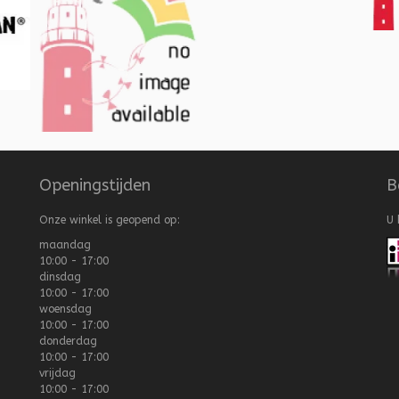
Openingstijden
B
Onze winkel is geopend op:
U 
maandag
10:00 - 17:00
dinsdag
10:00 - 17:00
woensdag
10:00 - 17:00
donderdag
10:00 - 17:00
vrijdag
10:00 - 17:00