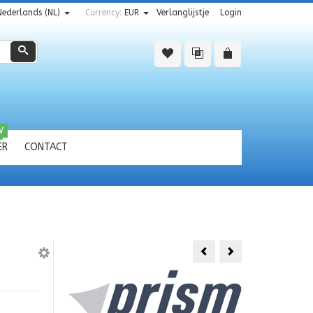
Nederlands (NL)
Currency:
EUR
Verlanglijstje
Login
Zoeken
W
ER
CONTACT
HQ
Prism
Delta
Flip
Spectrum
Spin
2
m