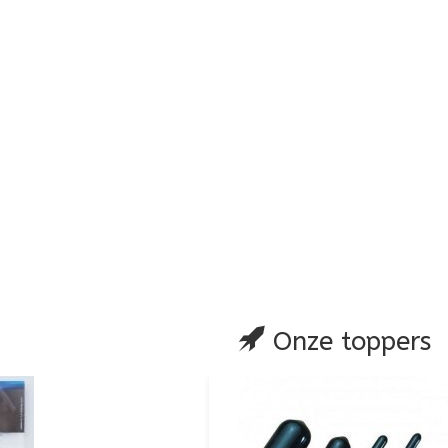
glijst
 vergelijking
Onze toppers