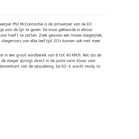
twerper Phil McConnachie is de ontwerper van de EO
kje aan de lijn te geven. De mooi gekleurde in elkaar
 elkaar hoeft te zetten. Zoek gewoon een mooie vliegerplek,
 vliegeraars van elke leeftijd. EO's kunnen ook met meer
llon in een groot windbereik van 8 tot 40 KM/h. Net als de
e vlieger springt direct in de juiste vorm Klaar voor
de binnenkant van de verpakking. De EO-6 wordt ready to