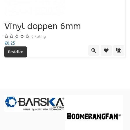
Vinyl doppen 6mm
0
Rating
€0,25
€0
Quick View
Toevoegen aa
Toevo