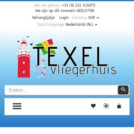
Bel ons gerust::
+31 (0) 222 314079
We zijn op dit moment
GESLOTEN
Verlanglijstje
Login
Currency:
EUR
Taal/Language:
Nederlands (NL)
Zoeken
Zoe
TOGGLE MENU