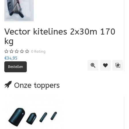
Vector kitelines 2x30m 170
V
kg
0
Rating
€34,95
€3
Quick View
Toevoegen aa
Toevo
Onze toppers