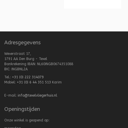
Adresgegevens
Weverstraat 17,
1791 AA Den Burg - Texel
Bankrekening IBAN: NL60INGB0674351088
BIC: INGBNL2A
Tel.:
+31 (0) 222 314079
Mobiel:
+31 (0) 6 44 351 513
Karim
E-mail:
info@texelvliegerhuis.nl
Openingstijden
Onze winkel is geopend op: