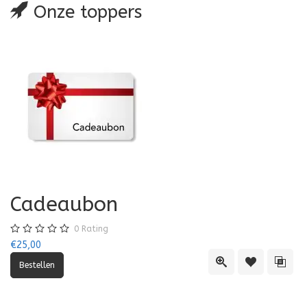
Onze toppers
Cadeaubon
0
Rating
€25,00
Quick View
Toevoegen aa
Toevo