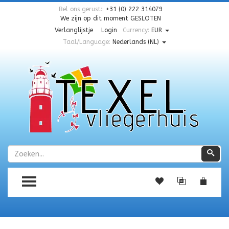
Bel ons gerust::
+31 (0) 222 314079
We zijn op dit moment
GESLOTEN
Verlanglijstje
Login
Currency:
EUR
Taal/Language:
Nederlands (NL)
Zoeken
Zoe
TOGGLE MENU