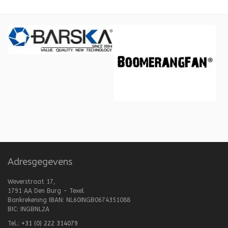
Adresgegevens
Weverstraat 17,
1791 AA Den Burg - Texel
Bankrekening IBAN: NL60INGB0674351088
BIC: INGBNL2A
Tel.:
+31 (0) 222 314079