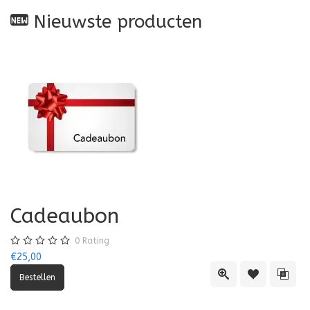
Nieuwste producten
Cadeaubon
0
Rating
€25,00
Quick View
Toevoegen aa
Toevo