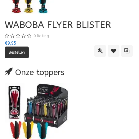
WABOBA FLYER BLISTER
0
Rating
€9,95
Quick View
Toevoegen aa
Toevo
Onze toppers