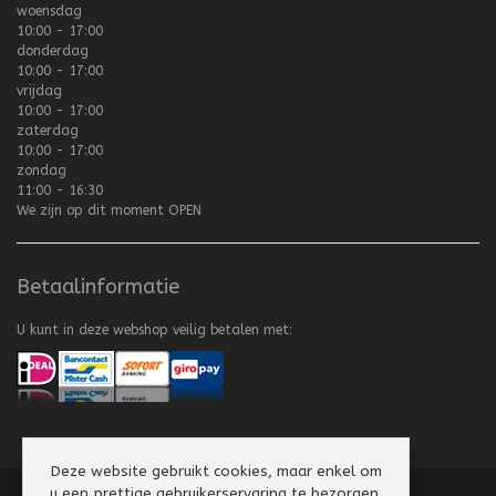
woensdag
10:00 - 17:00
donderdag
10:00 - 17:00
vrijdag
10:00 - 17:00
zaterdag
10:00 - 17:00
zondag
11:00 - 16:30
We zijn op dit moment
OPEN
Betaalinformatie
U kunt in deze webshop veilig betalen met:
Deze website gebruikt cookies, maar enkel om
u een prettige gebruikerservaring te bezorgen.