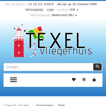
Bel ons gerust::
+31 (0) 222 314079
We zijn op dit moment
OPEN
Verlanglijstje
Login
Currency:
EUR
Taal/Language:
Nederlands (NL)
Zoeken
Zoe
TOGGLE MENU
U bevindt zich hier:
Startpagina
Shop