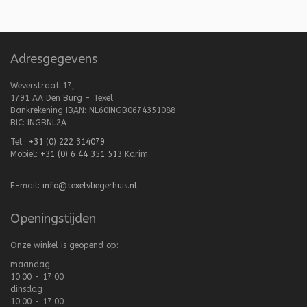
Adresgegevens
Weverstraat 17,
1791 AA Den Burg - Texel
Bankrekening IBAN: NL60INGB0674351088
BIC: INGBNL2A
Tel.:
+31 (0) 222 314079
Mobiel:
+31 (0) 6 44 351 513
Karim
E-mail:
info@texelvliegerhuis.nl
Openingstijden
Onze winkel is geopend op:
maandag
10:00 - 17:00
dinsdag
10:00 - 17:00