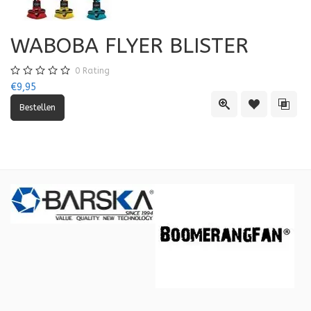
WABOBA FLYER BLISTER
0
Rating
€9,95
Quick View
Toevoegen aa
Toevo