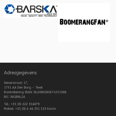
Adresgegevens
Weverstraat 17,
1791 AA Den Burg - Texel
Bankrekening IBAN: NL60INGB0674351088
BIC: INGBNL2A
Tel.:
+31 (0) 222 314079
Mobiel:
+31 (0) 6 44 351 513
Karim