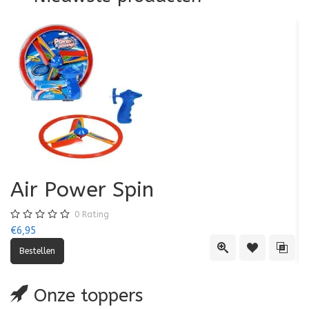
Air Power Spin
0
Rating
€6,95
€5
Quick View
Toevoegen aa
Toevo
Onze toppers