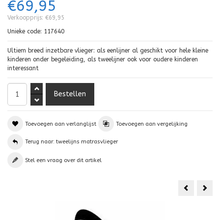
€69,95
Verkoopprijs:
€69,95
Unieke code:
117640
Ultiem breed inzetbare vlieger: als eenlijner al geschikt voor hele kleine
kinderen onder begeleiding, als tweelijner ook voor oudere kinderen
interessant
Toevoegen aan verlanglijst
Toevoegen aan vergelijking
Terug naar: tweelijns matrasvlieger
Stel een vraag over dit artikel
PLKB
SIG
Uniq
SPIR
TR
RTF
1.0
+
complete
BAR