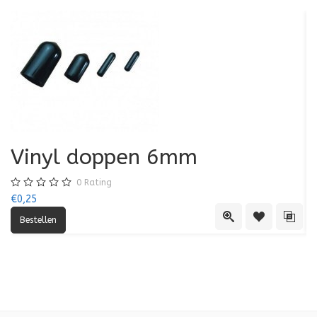
Vinyl doppen 6mm
0
Rating
€0,25
€0
Quick View
Toevoegen aa
Toevo