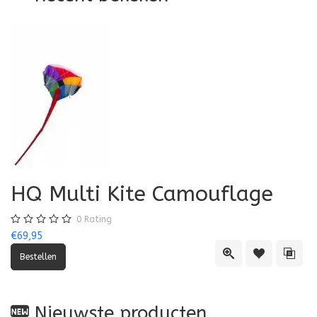
HQ Multi Kite Camouflage
0
Rating
€69,95
Quick View
Toevoegen aa
Toevo
Nieuwste producten