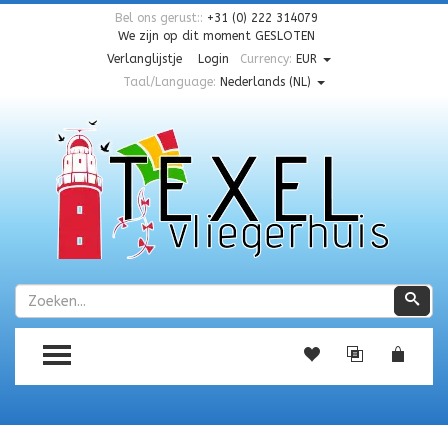
Bel ons gerust::
+31 (0) 222 314079
We zijn op dit moment
GESLOTEN
Verlanglijstje
Login
Currency:
EUR
Taal/Language:
Nederlands (NL)
Zoeken
Zoe
TOGGLE MENU