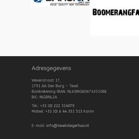
Adresgegevens
Weverstraat 17,
1791 AA Den Burg - Texel
Bankrekening IBAN: NL60INGB0674351088
BIC: INGBNL2A
Tel.:
+31 (0) 222 314079
Mobiel:
+31 (0) 6 44 351 513
Karim
E-mail:
info@texelvliegerhuis.nl