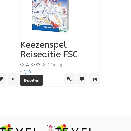
in
Bingo Molen Groot
Keezenspel
Speelkaa
Bingo 
Reiseditie FSC
Internat
0
Rating
0
Set/2
€36,95
€16,95
€16,95
0
Rating
voegen aan verlanglijst
Toevoegen aan vergelijking
Quick View
Toevoegen aan verlanglijst
Toevoegen aan vergelijki
€7,95
0
Rati
 View
Toevoegen aan verlanglijst
Toevoegen aan vergelijking
Quick View
Toevoegen aan verlanglijst
Toevoegen aan verge
€2,99
€2,99