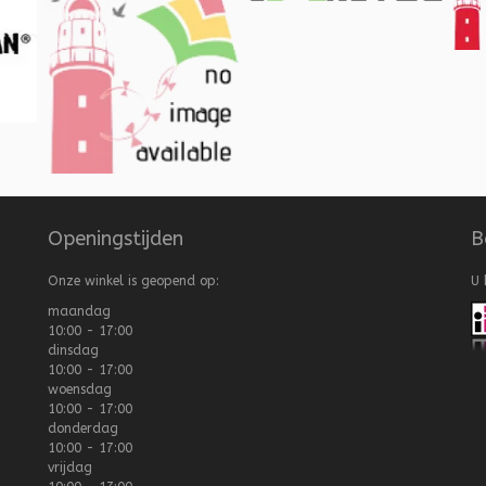
Openingstijden
B
Onze winkel is geopend op:
U 
maandag
10:00 - 17:00
dinsdag
10:00 - 17:00
woensdag
10:00 - 17:00
donderdag
10:00 - 17:00
vrijdag