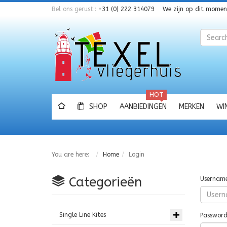
Bel ons gerust::
+31 (0) 222 314079
We zijn op dit mome
Zoeken
HOT
SHOP
AANBIEDINGEN
MERKEN
WI
You are here:
Home
Login
Categorieën
Usernam
Single Line Kites
Passwor