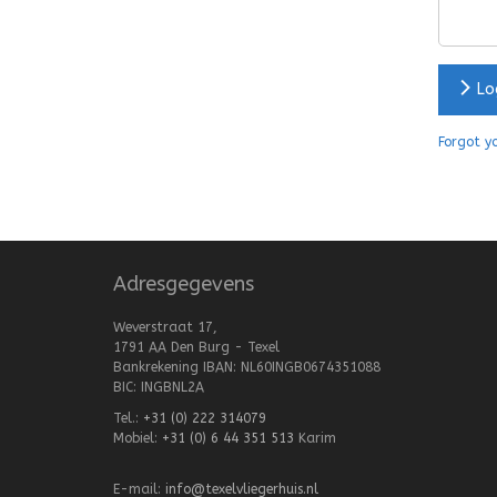
Log
Forgot y
Adresgegevens
Weverstraat 17,
1791 AA Den Burg - Texel
Bankrekening IBAN: NL60INGB0674351088
BIC: INGBNL2A
Tel.:
+31 (0) 222 314079
Mobiel:
+31 (0) 6 44 351 513
Karim
E-mail:
info@texelvliegerhuis.nl