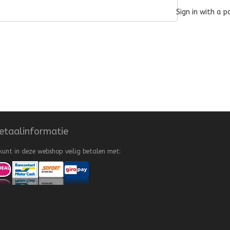
Sign in with a p
etaalinformatie
kunt in deze webshop veilig betalen met: