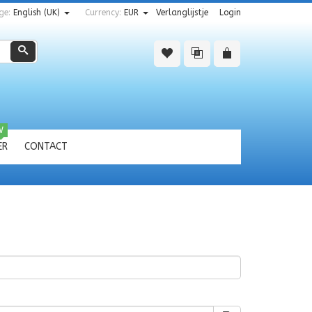
ge:
English (UK)
Currency:
EUR
Verlanglijstje
Login
Zoeken
W
ER
CONTACT