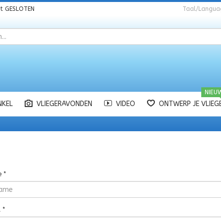
nt
GESLOTEN
Taal/Langua
NIEU
NKEL
VLIEGERAVONDEN
VIDEO
ONTWERP JE VLIEG
e
*
d
*