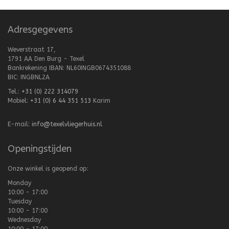
Adresgegevens
Weverstraat 17,
1791 AA Den Burg - Texel
Bankrekening IBAN: NL60INGB0674351088
BIC: INGBNL2A
Tel.:
+31 (0) 222 314079
Mobiel:
+31 (0) 6 44 351 513
Karim
E-mail:
info@texelvliegerhuis.nl
Openingstijden
Onze winkel is geopend op:
Monday
10:00 - 17:00
Tuesday
10:00 - 17:00
Wednesday