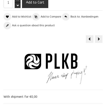
Add to Wishlist
Add to Compare
Back to: Aanbiedingen
Ask a question about this product
Pete
Lynn
Twis
202
With shipment for €0,00