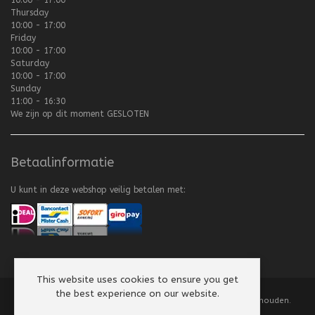
10:00 - 17:00
Thursday
10:00 - 17:00
Friday
10:00 - 17:00
Saturday
10:00 - 17:00
Sunday
11:00 - 16:30
We zijn op dit moment
GESLOTEN
Betaalinformatie
U kunt in deze webshop veilig betalen met:
This website uses cookies to ensure you get
the best experience on our website.
Copyright
©
2008-2026 Texel Vliegerhuis. Alle rechten voorbehouden.
Website by
Scorpion Computers & Software