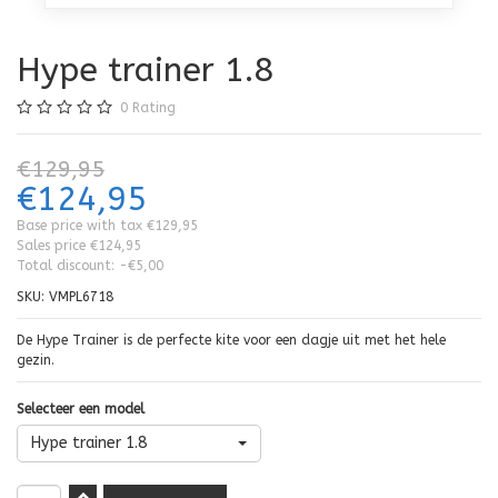
Hype trainer 1.8
0
Rating
€129,95
€124,95
Base price with tax
€129,95
Sales price
€124,95
Total discount:
-€5,00
SKU:
VMPL6718
De Hype Trainer is de perfecte kite voor een dagje uit met het hele
gezin.
Selecteer een model
Hype trainer 1.8